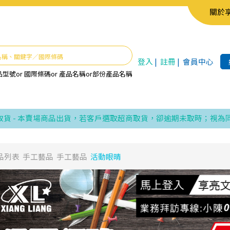
關於
登入
|
註冊
|
會員中心
品型號
or
國際條碼
or
產品名稱
or
部份產品名稱
 本賣場商品出貨，若客戶選取超商取貨，卻逾期未取時；視為同意賣
品列表
手工藝品
手工藝品
活動眼晴