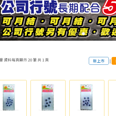
筆
資料每頁顯示
20
筆
共
1
頁
新上市
|