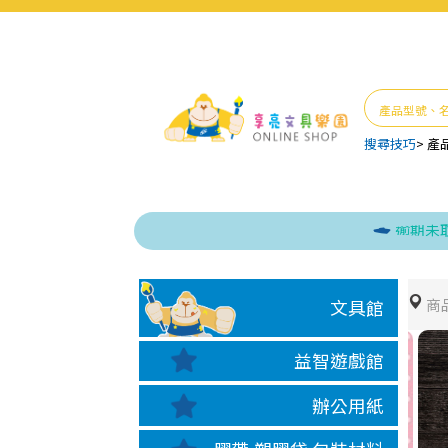
搜尋技巧
>
產
逾期未取貨 -
商
文具館
益智遊戲館
辦公用紙