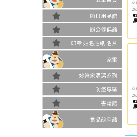
商
26
節日用品館
9
辦公傢俱館
印章 姓名貼紙 名片
家電
妙管家清潔系列
商
防疫專區
26
9
書藉館
眼
食品飲料館