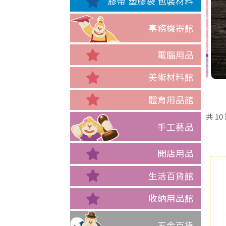
膠帶 塑膠袋 包裝材料
事務機器館
電腦用品
美術材料館
體育用品館
共
10
手工藝品
開店用品
生活百貨館
收納用品館
五金百貨