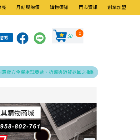
享亮
月結與詢價
購物須知
門市資訊
創業加盟
0
$0
結帳
方全權處理發票、折讓與銷貨退回之相關程序，特此告知！