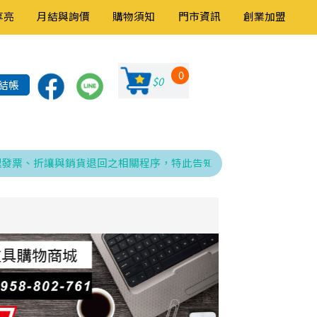
享亮
月結與詢價
購物須知
門市資訊
創業加盟
0
$0
結帳
折讓與銷貨退回之相關程序，特此告知！