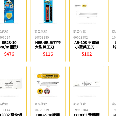
品代號 :
商品代號 :
商品代號 :
商
866024
10859889
60023582
10
RB28-10
HBB-5B 黑刃特
AB-10S 不鏽鋼
8m/m 圓形刀
大型美工刀片(5
小型美工刀片
片
(10入) OLFA
入) OLFA
(10入) OLFA
$476
$116
$102
品代號 :
商品代號 :
商品代號 :
商
111144
90723339
19968384
19
13002 輕快切
DKB-5 30度極
Q13003 澄穩膠
S