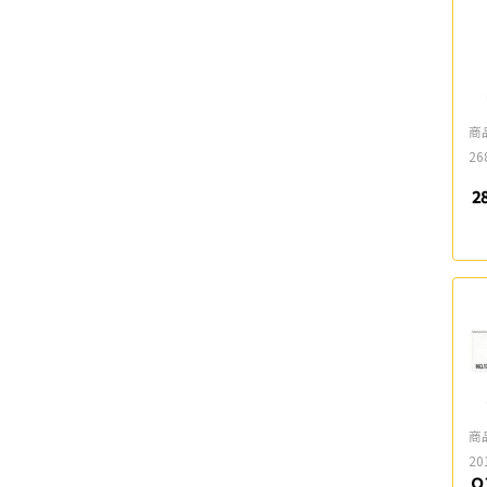
商
26
2
片
商
20
Q