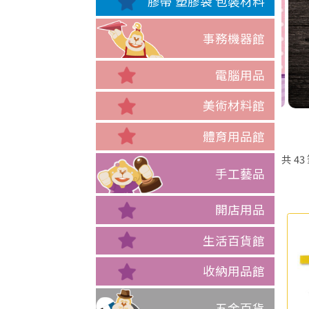
膠帶 塑膠袋 包裝材料
事務機器館
電腦用品
美術材料館
體育用品館
共
43
手工藝品
開店用品
生活百貨館
收納用品館
五金百貨