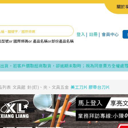
關於
登入
|
註冊
|
會員中心
品型號
or
國際條碼
or
產品名稱
or
部份產品名稱
，若客戶選取超商取貨，卻逾期未取時；視為同意賣方全權處理發票、
品列表
文具館
針(釘)、夾、文具五金
美工刀片 膠帶台刀片