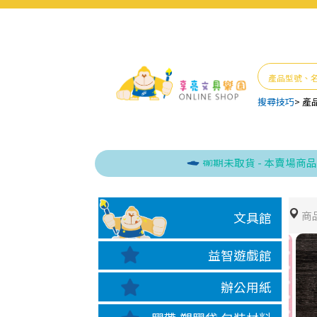
搜尋技巧
>
產
逾期未取貨 - 本賣場商品出貨
商
文具館
益智遊戲館
辦公用紙