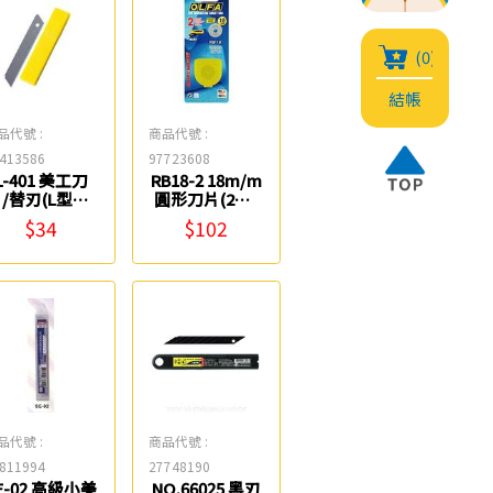
(0)
結帳
品代號 :
商品代號 :
413586
97723608
L-401 美工刀
RB18-2 18m/m
/替刃(L型大)
圓形刀片(2入)
Life
OLFA
$34
$102
品代號 :
商品代號 :
811994
27748190
E-02 高級小美
NO.66025 黑刃