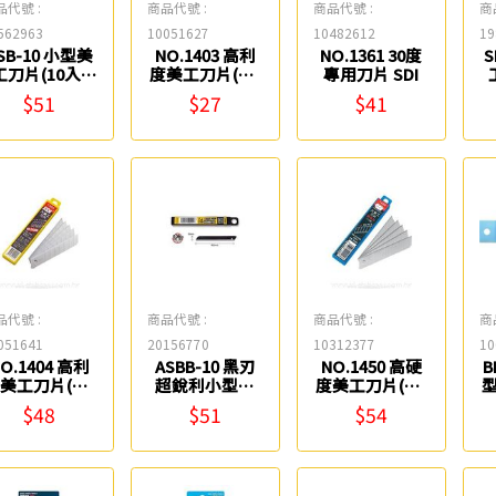
品代號 :
商品代號 :
商品代號 :
商
562963
10051627
10482612
19
SB-10 小型美
NO.1403 高利
NO.1361 30度
S
工刀片(10入)
度美工刀片(小)
專用刀片 SDI
OLFA
SDI
$51
$27
$41
品代號 :
商品代號 :
商品代號 :
商
051641
20156770
10312377
10
O.1404 高利
ASBB-10 黑刃
NO.1450 高硬
B
美工刀片(大)
超銳利小型美
度美工刀片(大)
SDI
工刀片(10入)
SDI
$48
$51
$54
OLFA