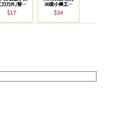
工刀刀片/替刃
30度小美工刀
COX
片 ABEL力大
$17
$34