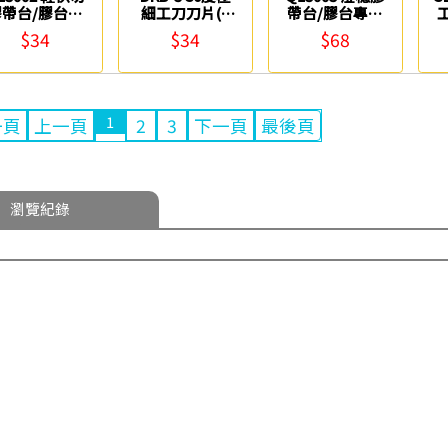
膠帶台/膠台專
細工刀刀片(5
帶台/膠台專用
用刀片 ABEL
入) OLFA
刀片 ABEL
$34
$34
$68
1
一頁
上一頁
2
3
下一頁
最後頁
瀏覽紀錄