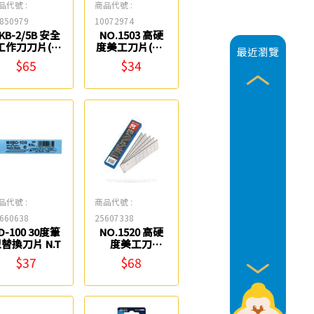
品代號 :
商品代號 :
850979
10072974
KB-2/5B 安全
NO.1503 高硬
工作刀刀片(5
度美工刀片(小)
最近瀏覽
入) OLFA
SDI
$65
$34
品代號 :
商品代號 :
660638
25607338
D-100 30度筆
NO.1520 高硬
型替換刀片 N.T
度美工刀
片-25mm SDI
$37
$68