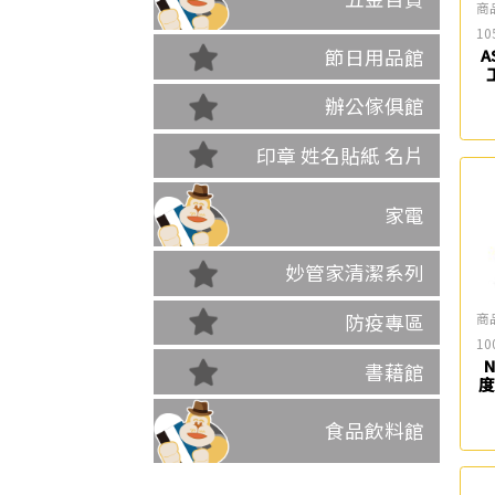
商
10
節日用品館
A
辦公傢俱館
印章 姓名貼紙 名片
家電
妙管家清潔系列
商
防疫專區
10
N
書藉館
度
食品飲料館