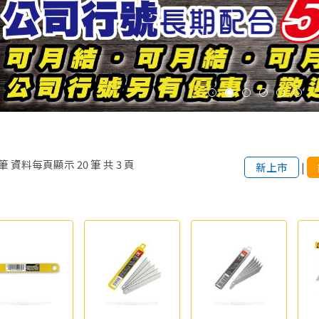
筆
資料每頁顯示
20
筆
共
3
頁
新上市
|