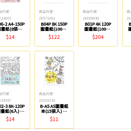
品代號 :
商品代號 :
商品代號 :
商
124005
26575681
26608846
26
2 A4-150P
B04P 8K 150P
B01P 4K 120P
B
畫紙(8張入)
圖畫紙(100入/
圖畫紙(100入/
紙博館
包) 紙博館
包) 紙博館
$14
$122
$204
品代號 :
商品代號 :
139097
25918236
02-3 8K-120P
B-A5 A5圖畫紙
畫紙(6入) 紙
本(15張入) 紙
博館
博館
$14
$11