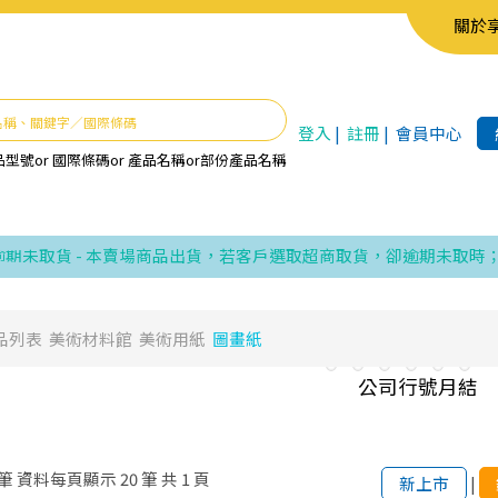
關於
登入
|
註冊
|
會員中心
品型號
or
國際條碼
or
產品名稱
or
部份產品名稱
取貨 - 本賣場商品出貨，若客戶選取超商取貨，卻逾期未取時；視
品列表
美術材料館
美術用紙
圖畫紙
筆
資料每頁顯示
20
筆
共
1
頁
新上市
|