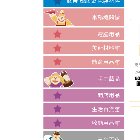
膠帶 塑膠袋 包裝材料
事務機器館
電腦用品
美術材料館
體育用品館
商
26
手工藝品
B0
圖
開店用品
生活百貨館
收納用品館
五金百貨