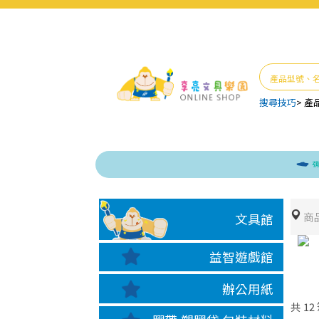
搜尋技巧
>
產
逾期未
商
文具館
益智遊戲館
辦公用紙
共
12