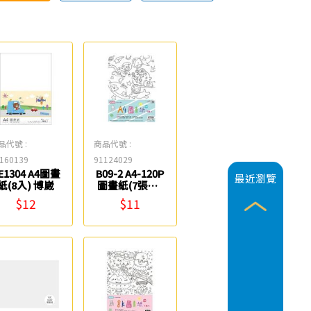
品代號 :
商品代號 :
160139
91124029
E1304 A4圖畫
B09-2 A4-120P
最近瀏覽
紙(8入) 博崴
圖畫紙(7張入)
紙博館
$12
$11