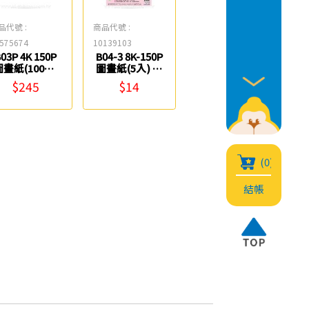
品代號 :
商品代號 :
575674
10139103
03P 4K 150P
B04-3 8K-150P
圖畫紙(100入/
圖畫紙(5入) 紙
包) 紙博館
博館
$245
$14
(0)
結帳