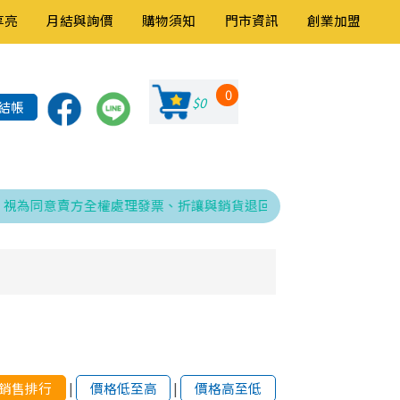
享亮
月結與詢價
購物須知
門市資訊
創業加盟
0
$0
結帳
為同意賣方全權處理發票、折讓與銷貨退回之相關程序，特此告知！
銷售排行
|
價格低至高
|
價格高至低