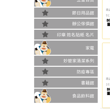
商
節日用品館
91
B06-
辦公傢俱館
圖
印章 姓名貼紙 名片
家電
妙管家清潔系列
防疫專區
商
書藉館
10
B
圖
食品飲料館