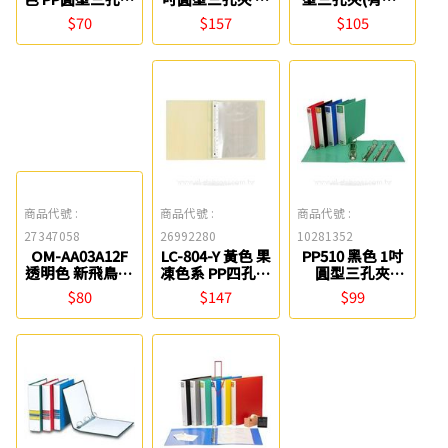
案夾-素面 新德
強
同春
$70
$157
$105
牌
商品代號 :
商品代號 :
商品代號 :
27347058
26992280
10281352
OM-AA03A12F
LC-804-Y 黃色 果
PP510 黑色 1吋
透明色 新飛鳥附
凍色系 PP四孔活
圓型三孔夾
封面小3孔夾 檔
頁式資料夾(附20
Strong
$80
$147
$99
案家
張內頁) 連勤牌