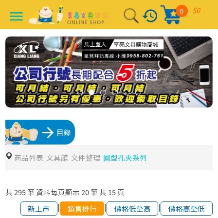
$0
0
history
menu
arrow_forward
目錄
商品列表
文具館
文件整理
圓型孔夾系列
共
295
筆
資料每頁顯示
20
筆
共
15
頁
|
|
|
新上市
銷售排行
價格低至高
價格高至低