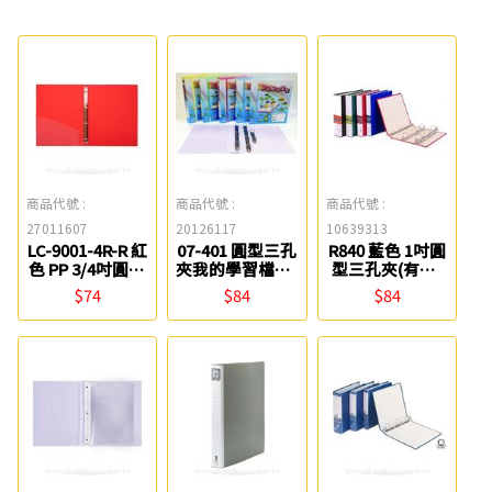
商品代號 :
商品代號 :
商品代號 :
27011607
20126117
10639313
LC-9001-4R-R 紅
07-401 圓型三孔
R840 藍色 1吋圓
色 PP 3/4吋圓型
夾我的學習檔案-
型三孔夾(有耳)
四孔夾(無耳) 連
柔彩 新德牌
立強
$74
$84
$84
勤牌