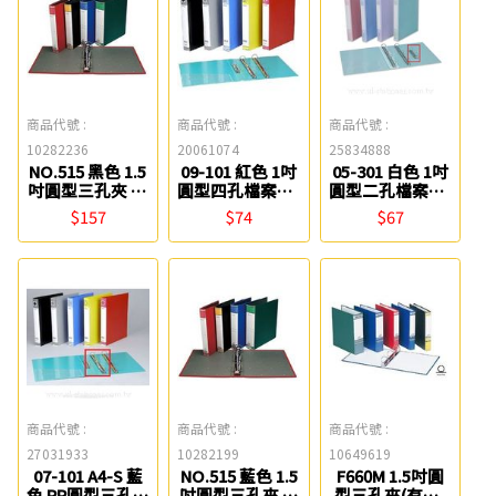
商品代號 :
商品代號 :
商品代號 :
10282236
20061074
25834888
NO.515 黑色 1.5
09-101 紅色 1吋
05-301 白色 1吋
吋圓型三孔夾 自
圓型四孔檔案夾-
圓型二孔檔案夾-
強
素面(PP) 新德牌
柔彩 新德牌
$157
$74
$67
商品代號 :
商品代號 :
商品代號 :
27031933
10282199
10649619
07-101 A4-S 藍
NO.515 藍色 1.5
F660M 1.5吋圓
色 PP圓型三孔檔
吋圓型三孔夾 自
型三孔夾(有耳)