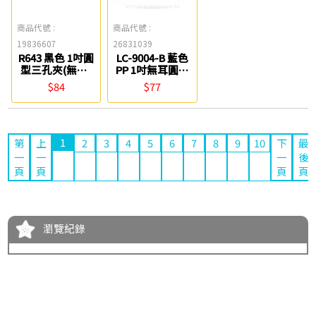
商品代號 :
商品代號 :
19836607
26831039
R643 黑色 1吋圓
LC-9004-B 藍色
型三孔夾(無耳)
PP 1吋無耳圓型
立強
四孔夾(加厚板)
$84
$77
連勤
1
第
上
2
3
4
5
6
7
8
9
10
下
最
一
一
一
後
頁
頁
頁
頁
瀏覽紀錄