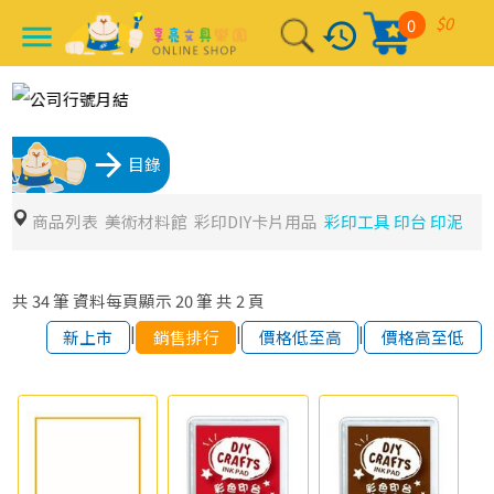
$0
0
history
menu
arrow_forward
目錄
商品列表
美術材料館
彩印DIY卡片用品
彩印工具 印台 印泥
共
34
筆
資料每頁顯示
20
筆
共
2
頁
|
|
|
新上市
銷售排行
價格低至高
價格高至低