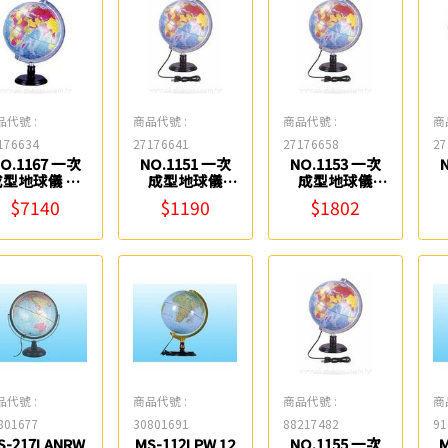
品代號 :
商品代號 :
商品代號 :
商
176634
27176641
27176658
27
O.1167 一次
NO.1151 一次
NO.1153 一次
型地球儀 17
成型地球儀
成型地球儀
吋 Life
(LED燈光) 8吋
(LED燈光) 10吋
(
$7140
$1190
$1802
Life
Life
品代號 :
商品代號 :
商品代號 :
商
801677
30801691
88217482
91
S-217LANRW
MS-112LPW 12
NO.1155 一次
M