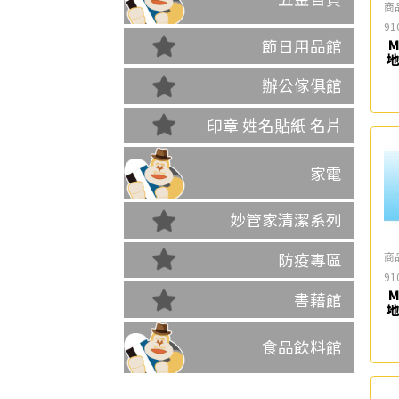
商
91
節日用品館
M
地
26
辦公傢俱館
印章 姓名貼紙 名片
家電
妙管家清潔系列
商
防疫專區
91
M
書藉館
地
36
食品飲料館