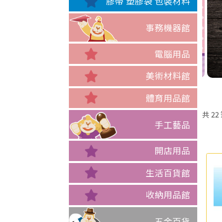
膠帶 塑膠袋 包裝材料
事務機器館
電腦用品
美術材料館
體育用品館
共
22
手工藝品
開店用品
生活百貨館
收納用品館
五金百貨