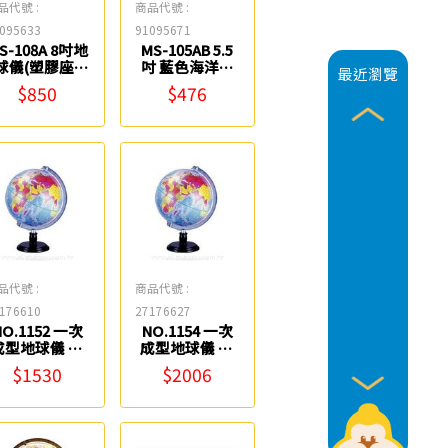
品代號 :
商品代號 :
095633
91095671
S-108A 8吋地
MS-105AB 5.5
球儀(塑膠座)
吋 藍色海洋地
最近瀏覽
602 Fucashun
球儀(錢筒)
$850
$476
3601 Fucashun
品代號 :
商品代號 :
176610
27176627
NO.1152 一次
NO.1154 一次
成型地球儀 10
成型地球儀 12
吋 Life
吋 Life
$1530
$2006