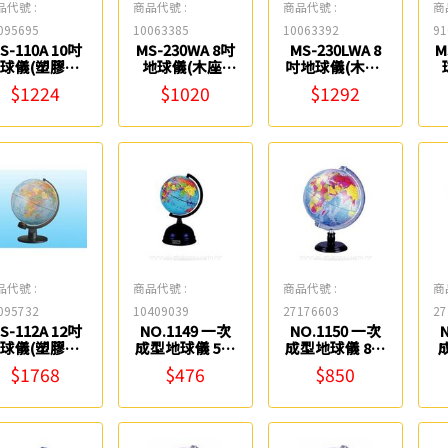
品代號 :
商品代號 :
商品代號 :
商
095695
10063385
10063392
91
S-110A 10吋
MS-230WA 8吋
MS-230LWA 8
M
球儀(塑膠座)
地球儀(木座)
吋地球儀(木座)
10 Fucashun
3604-1
附燈 3608-1
3
$1224
$1020
$1292
Fucashun
Fucashun
品代號 :
商品代號 :
商品代號 :
商
095732
10409039
27176603
27
S-112A 12吋
NO.1149 一次
NO.1150 一次
球儀(塑膠座)
成型地球儀 5吋
成型地球儀 8吋
19 Fucashun
(附錢筒) Life
Life
$1768
$476
$850