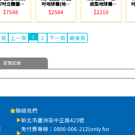
17吋立體圖面
吋地球儀(地形
成型地球儀
吋
地球儀(木座附
行政兩用) 3627
(LED燈光) 12吋
3
$7548
$2584
$2210
燈) 3629
Fucashun
Life
Fucashun
1
一頁
上一頁
2
下一頁
最後頁
瀏覽紀錄
聯絡我們
新北市蘆洲區中正路423號
車
免付費專線：0800-006-212(only for