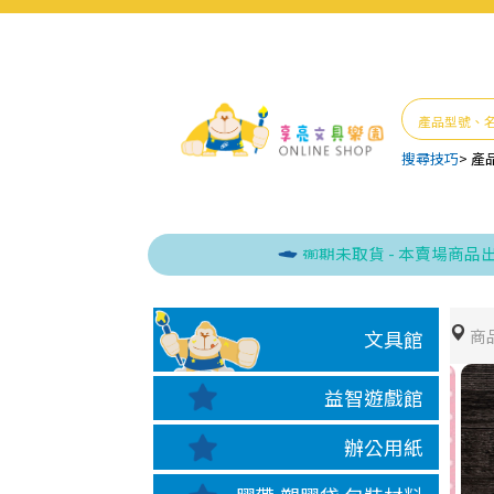
搜尋技巧
>
產
逾期未取貨 - 本賣場商品出貨，
商
文具館
益智遊戲館
辦公用紙