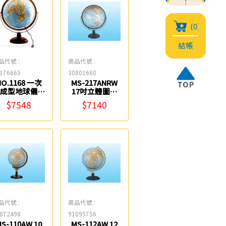
(0)
結帳
品代號 :
商品代號 :
176665
30801660
NO.1168 一次
MS-217ANRW
成型地球儀
17吋立體圖面
LED燈光) 17吋
地球儀(木座)
$7548
$7140
Life
3628 Fucashun
品代號 :
商品代號 :
072498
91095756
S-110AW 10
MS-112AW 12