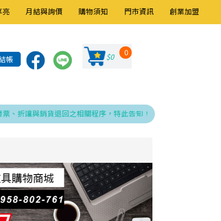
享亮
月結與詢價
購物須知
門市資訊
創業加盟
0
$0
結帳
讓與銷貨退回之相關程序，特此告知！