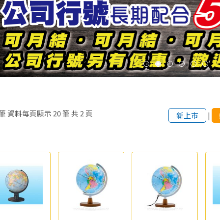
筆
資料每頁顯示
20
筆
共
2
頁
新上市
|