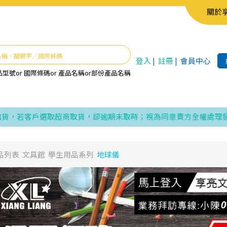
關於
登入
|
註冊
|
會員中心
品型號
or
國際條碼
or
產品名稱
or
部份產品名稱
若客戶選取超商取貨，卻逾期未取時；視為同意賣方全權處理發票、折
品列表
文具館
學生用品系列
地球儀