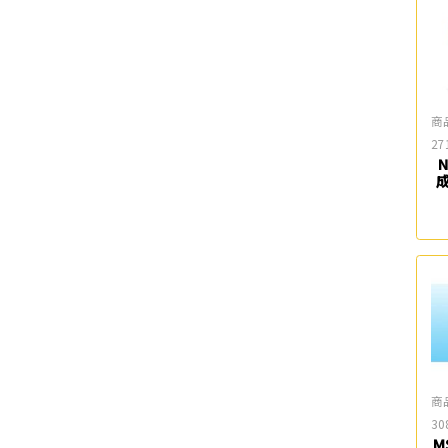
商
27
N
成
商
30
M