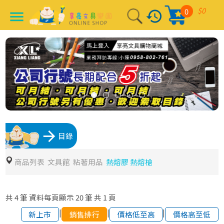
$0
0
history
menu
arrow_forward
目錄
商品列表
文具館
粘著用品
熱熔膠 熱熔槍
共
4
筆
資料每頁顯示
20
筆
共
1
頁
|
|
|
新上市
銷售排行
價格低至高
價格高至低