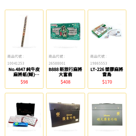
商品代號 :
商品代號 :
商品代號 :
10041253
26588001
19865553
No.4847 純牛皮
B888 新旅行麻將
LT-226 塑膠麻將
麻將紙(糊)
大富翁
雷鳥
88cm*88cm 萬
$98
$408
$170
國