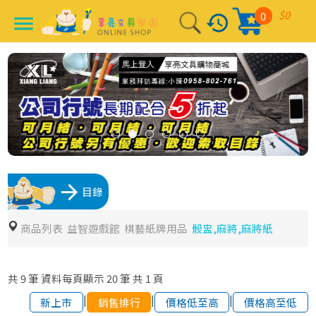
$0
0
history
menu
arrow_forward
目錄
商品列表
益智遊戲館
棋藝紙牌用品
骰盅,麻將,麻將紙
共
9
筆
資料每頁顯示
20
筆
共
1
頁
|
|
|
新上市
銷售排行
價格低至高
價格高至低