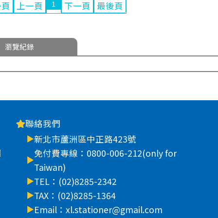
1
一頁
上一頁
下一頁
最後頁
瀏覽紀錄
聯絡我們
新北市蘆洲區中正路423號
車
免付費專線：0800-006-212(only for
Taiwan)
TEL：(02)8285-2342
TAX：(02)8285-1364
Email：xl.stationer@gmail.com