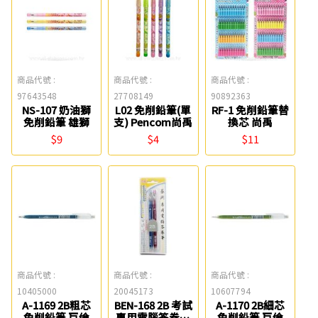
商品代號 :
商品代號 :
商品代號 :
97643548
27708149
90892363
NS-107 奶油獅
L02 免削鉛筆(單
RF-1 免削鉛筆替
免削鉛筆 雄獅
支) Pencom尚禹
換芯 尚禹
$9
$4
$11
商品代號 :
商品代號 :
商品代號 :
10405000
20045173
10607794
A-1169 2B粗芯
BEN-168 2B 考試
A-1170 2B細芯
免削鉛筆 巨倫
專用電腦答卷筆
免削鉛筆 巨倫