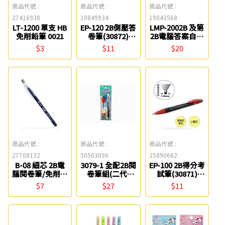
商品代號 :
商品代號 :
商品代號 :
27416938
10849934
19843568
LT-1200 單支 HB
EP-120 2B側壓答
LMP-2002B 及第
免削鉛筆 0021
卷筆(30872)
2B電腦答案自動
Tomato
鉛筆 利百代
$3
$11
$20
商品代號 :
商品代號 :
商品代號 :
27708132
50503056
25890662
B-08 細芯 2B電
3079-1 全配2B閱
EP-100 2B得分考
腦閱卷筆/免削鉛
卷筆組(二代)
試筆(30871)
筆 Pencom尚禹
Tomato
Tomato
$7
$27
$11