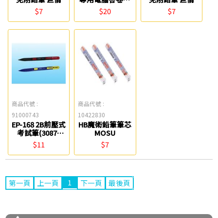
組 百能
$7
$20
$7
商品代號 :
商品代號 :
91000743
10422830
EP-168 2B前壓式
HB魔術鉛筆筆芯
考試筆(3087)
MOSU
Tomato
$11
$7
1
第一頁
上一頁
下一頁
最後頁