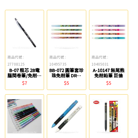
商品代號 :
商品代號 :
商品代號 :
27708125
10495735
10405031
B-07 粗芯 2B電
BB-072 圓筆套珍
A-10147 無尾熊
腦閱卷筆/免削鉛
珠免削筆 DR龍
免削鉛筆 巨倫
筆 Pencom尚禹
和
$7
$5
$5