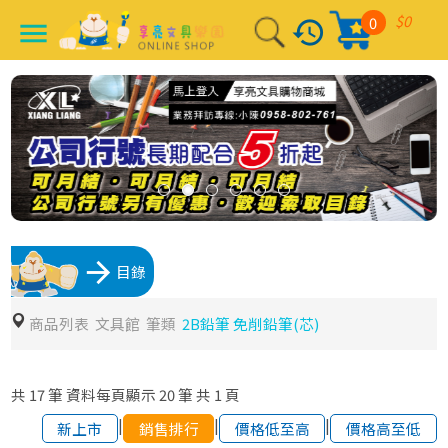
$0
0
history
menu
arrow_forward
目錄
商品列表
文具館
筆類
2B鉛筆 免削鉛筆(芯)
共
17
筆
資料每頁顯示
20
筆
共
1
頁
|
|
|
新上市
銷售排行
價格低至高
價格高至低