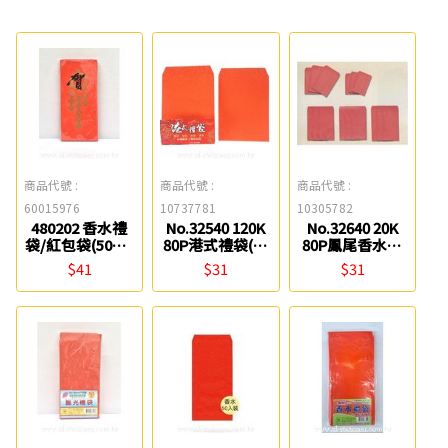
商品代號 :
商品代號 :
商品代號 :
60015976
10737781
10305782
480202 香水禮
No.32540 120K
No.32640 20K
袋/紅包袋(50入)
80P港式禮袋(50
80P鳳尾香水禮
聯合紙品
入) 萬國
袋(50入) 萬國
$41
$31
$31