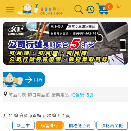
$0
0
history
menu
arrow_forward
目錄
商品列表
節日用品館
慶典用品
紅包袋 禮袋
共
11
筆
資料每頁顯示
20
筆
共
1
頁
|
|
|
新上市
銷售排行
價格低至高
價格高至低