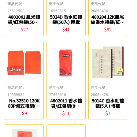
商品代號 :
商品代號 :
商品代號 :
26612508
10560815
26850436
4802061 臘光禮
5014D 香水紅禮
480204 12K鳳尾
袋/紅包袋(50入)
袋(50入) 博崴
紋香水禮袋/紅包
聯合紙品
袋(50入) 聯合紙
$27
$41
$82
品
商品代號 :
商品代號 :
商品代號 :
10559932
27695616
20064426
No.32510 120K
4802011 香水禮
5014C 香水紅禮
80P港式禮袋(10
袋/紅包袋(8入)
袋(5入) 博崴
入/精裝) 萬國
聯合紙品
$9
$11
$7