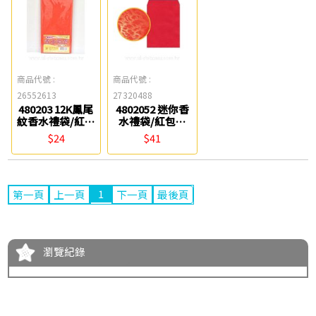
商品代號 :
商品代號 :
26552613
27320488
480203 12K鳳尾
4802052 迷你香
紋香水禮袋/紅包
水禮袋/紅包袋
袋(12入) 聯合紙
(50入) 聯合紙品
$24
$41
品
1
第一頁
上一頁
下一頁
最後頁
瀏覽紀錄