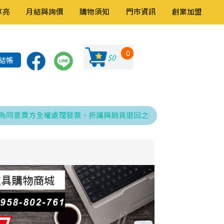
享亮
月結與詢價
購物須知
門市資訊
創業加盟
0
$0
結帳
賣方全權處理發票、折讓與銷貨退回之相關程序，特此告知！