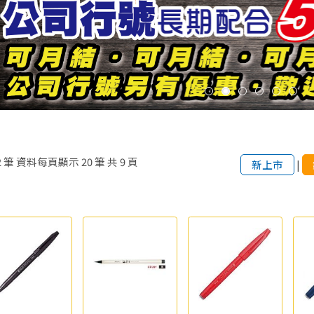
2
筆
資料每頁顯示
20
筆
共
9
頁
新上市
|