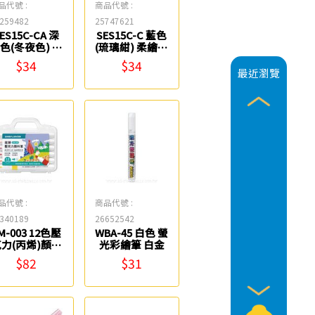
品代號 :
商品代號 :
259482
25747621
ES15C-CA 深
SES15C-C 藍色
色(冬夜色) 柔
(琉璃紺) 柔繪筆
繪筆 Pentel
Pentel
$34
$34
最近瀏覽
品代號 :
商品代號 :
340189
26652542
M-003 12色壓
WBA-45 白色 螢
力(丙烯)顏料
光彩繪筆 白金
筆(圓桿)
$82
$31
SIMBALION雄
獅