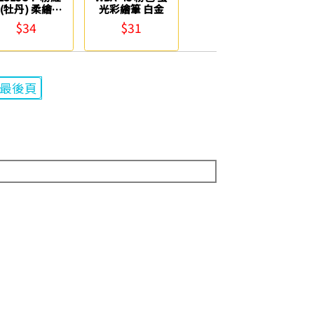
(牡丹) 柔繪筆
光彩繪筆 白金
Pentel
$34
$31
最後頁