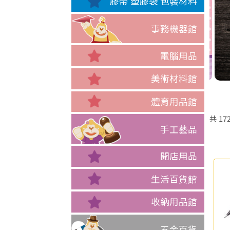
膠帶 塑膠袋 包裝材料
事務機器館
電腦用品
美術材料館
體育用品館
共
17
手工藝品
開店用品
生活百貨館
收納用品館
五金百貨