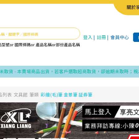
關於
登入
|
註冊
|
會員中心
品型號
or
國際條碼
or
產品名稱
or
部份產品名稱
- 本賣場商品出貨，若客戶選取超商取貨，卻逾期未取時；視為同意
品列表
文具館
筆類
彩繪(毛)筆 金蔥筆 証券筆