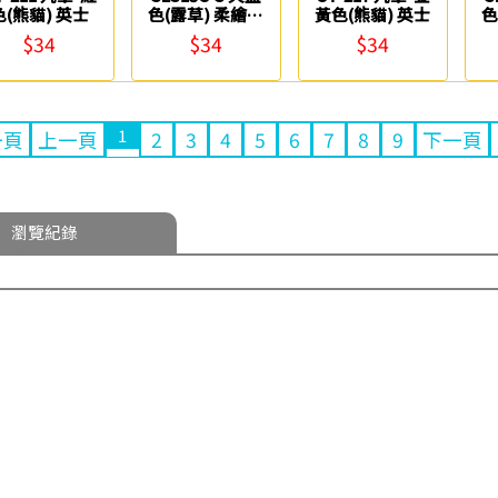
色(熊貓) 英士
色(露草) 柔繪筆
黃色(熊貓) 英士
色
Pentel
$34
$34
$34
1
一頁
上一頁
2
3
4
5
6
7
8
9
下一頁
瀏覽紀錄