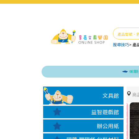
搜尋技巧
>
產
逾期未取貨 
商
文具館
益智遊戲館
辦公用紙