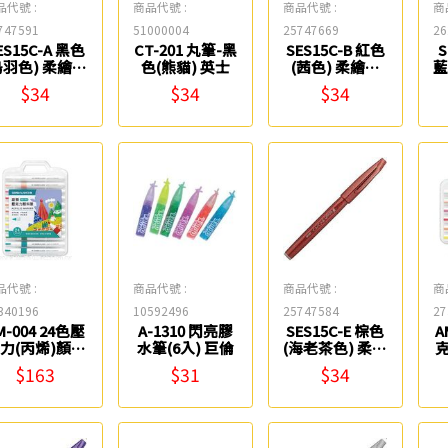
品代號 :
商品代號 :
商品代號 :
商
747591
51000004
25747669
26
ES15C-A 黑色
CT-201 丸筆-黑
SES15C-B 紅色
S
烏羽色) 柔繪筆
色(熊貓) 英士
(茜色) 柔繪筆
藍
Pentel
Pentel
$34
$34
$34
品代號 :
商品代號 :
商品代號 :
商
340196
10592496
25747584
27
M-004 24色壓
A-1310 閃亮膠
SES15C-E 棕色
A
力(丙烯)顏料
水筆(6入) 巨倫
(海老茶色) 柔繪
克
筆(圓桿)
筆 Pentel
$163
$31
$34
IMBALION雄
獅