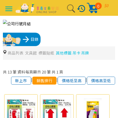
$0
0
history
menu
arrow_forward
目錄
商品列表
文具館
標籤貼紙
其他標籤 吊卡 吊牌
共
13
筆
資料每頁顯示
20
筆
共
1
頁
|
|
|
新上市
銷售排行
價格低至高
價格高至低