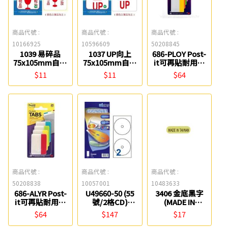
商品代號 :
商品代號 :
商品代號 :
10166925
10596609
50208845
1039 易碎品
1037 UP向上
686-PLOY Post-
75x105mm自粘
75x105mm自粘
it可再貼耐用標
標籤 鶴屋
標籤 鶴屋
籤 3M
$11
$11
$64
商品代號 :
商品代號 :
商品代號 :
50208838
10057001
10483633
686-ALYR Post-
U49660-50 (55
3406 金底黑字
it可再貼耐用標
號/2格CD)
(MADE IN
籤 3M
16/118mm 多功
TAIWAN)外銷標
$64
$147
$17
能光碟電腦標籤
籤(1080片) 鶴屋
Unistar 裕德