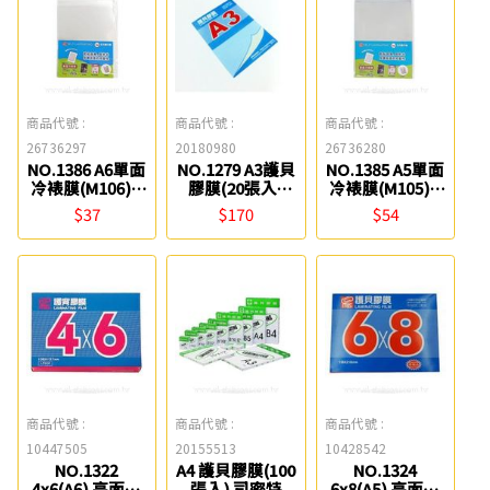
商品代號 :
商品代號 :
商品代號 :
26736297
20180980
26736280
NO.1386 A6單面
NO.1279 A3護貝
NO.1385 A5單面
冷裱膜(M106) 8
膠膜(20張入)
冷裱膜(M105) 8
張入 MBS
MBS
張入 MBS
$37
$170
$54
商品代號 :
商品代號 :
商品代號 :
10447505
20155513
10428542
NO.1322
A4 護貝膠膜(100
NO.1324
4x6(A6) 亮面護
張入) 司密特
6x8(A5) 亮面護