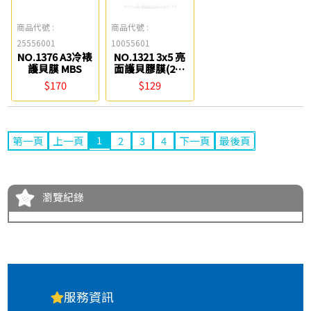
商品代號 :
商品代號 :
25556001
10055601
NO.1376 A3冷裱
NO.1321 3x5 亮
護貝膜 MBS
面護貝膠膜(200
張入) MBS
$170
$129
1
第一頁
上一頁
2
3
4
下一頁
最後頁
瀏覽紀錄
服務資訊