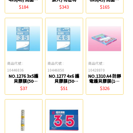
貝膠膜(200張入)
貝膠膜(100張入)
$184
$343
$165
MBS
MBS
商品代號 :
商品代號 :
商品代號 :
10446836
10446850
10428870
NO.1276 3x5護
NO.1277 4x6 護
NO.1310 A4 防靜
貝膠膜(50
貝膠膜(50
電護貝膠膜(110
入)/OPP袋 MBS
入)/OPP袋 MBS
張入) MBS
$37
$51
$326