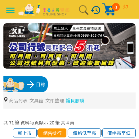
$0
0
history
menu
arrow_forward
目錄
商品列表
文具館
文件整理
護貝膠膜
共
71
筆
資料每頁顯示
20
筆
共
4
頁
|
|
|
新上市
銷售排行
價格低至高
價格高至低