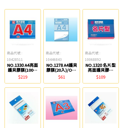
商品代號 :
商品代號 :
商品代號 :
10428511
10446843
10068892
NO.1330 A4亮面
NO.1278 A4護貝
NO.1320 名片型
護貝膠膜(100張
膠膜(20入)/OPP
亮面護貝膠膜
入) MBS
袋 MBS
(200張入) MBS
$219
$61
$109