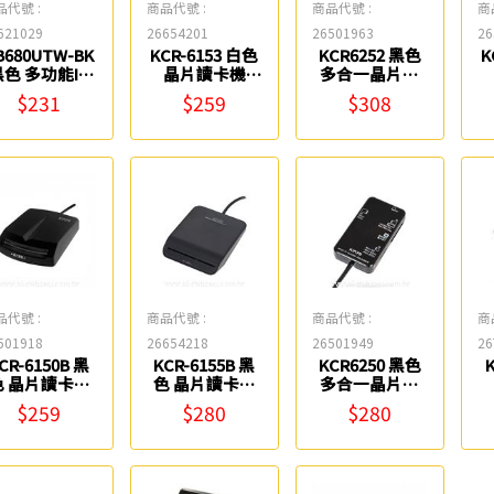
品代號 :
商品代號 :
商品代號 :
商
621029
26654201
26501963
26
B680UTW-BK
KCR-6153 白色
KCR6252 黑色
K
黑色 多功能IC
晶片讀卡機
多合一晶片讀
晶片讀卡機
KINYO
卡機(1.2米線
$231
$259
$308
D0680 aibo
長) KINYO
品代號 :
商品代號 :
商品代號 :
商
501918
26654218
26501949
26
CR-6150B 黑
KCR-6155B 黑
KCR6250 黑色
色 晶片讀卡機
色 晶片讀卡機
多合一晶片讀
KINYO
KINYO
卡機(15cm線
$259
$280
$280
長) KINYO