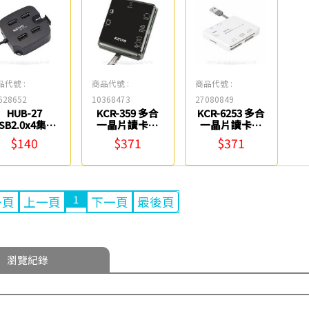
品代號 :
商品代號 :
商品代號 :
628652
10368473
27080849
HUB-27
KCR-359 多合
KCR-6253 多合
SB2.0x4集線
一晶片讀卡機
一晶片讀卡機
器＋手機支架
KINYO
KINYO
$140
$371
$371
KINYO
1
一頁
上一頁
下一頁
最後頁
瀏覽紀錄