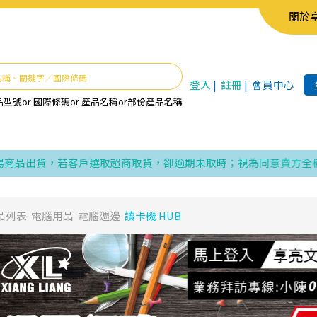
關於
登入
|
註冊
|
會員中心
品型號
or
國際條碼
or
產品名稱
or
部份產品名稱
品出貨，若客戶選取超商取貨，卻逾期未取時；視為同意賣方全權處理
品列表
電腦用品
電腦週邊
讀卡機 HUB