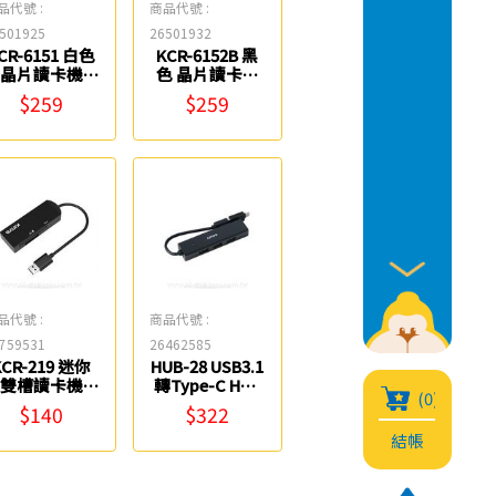
品代號 :
商品代號 :
501925
26501932
CR-6151 白色
KCR-6152B 黑
晶片讀卡機
色 晶片讀卡機
KINYO
KINYO
$259
$259
品代號 :
商品代號 :
759531
26462585
KCR-219 迷你
HUB-28 USB3.1
雙槽讀卡機
轉Type-C HUB
(0)
KINYO
集線器 KINYO
$140
$322
結帳