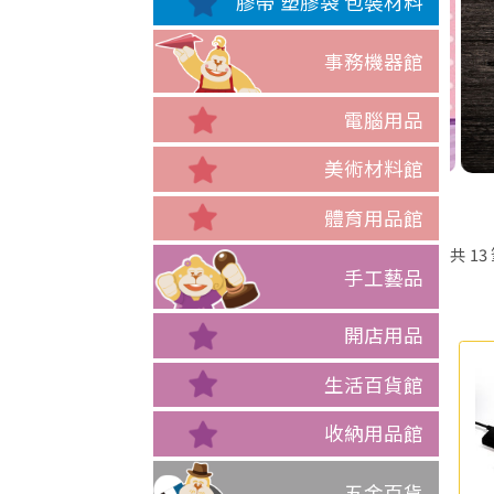
膠帶 塑膠袋 包裝材料
事務機器館
電腦用品
美術材料館
體育用品館
共
13
手工藝品
開店用品
生活百貨館
收納用品館
五金百貨