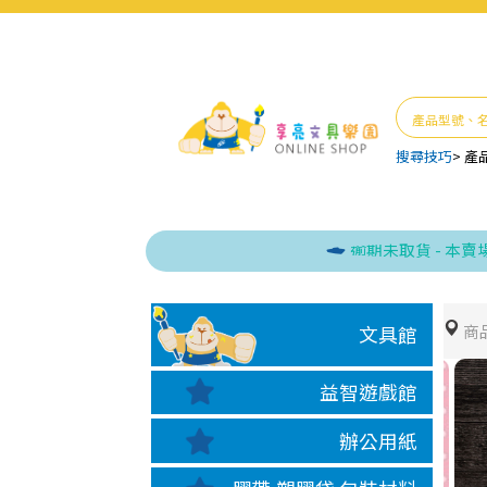
搜尋技巧
>
產
逾期未取貨 - 本賣場商
商
文具館
益智遊戲館
辦公用紙