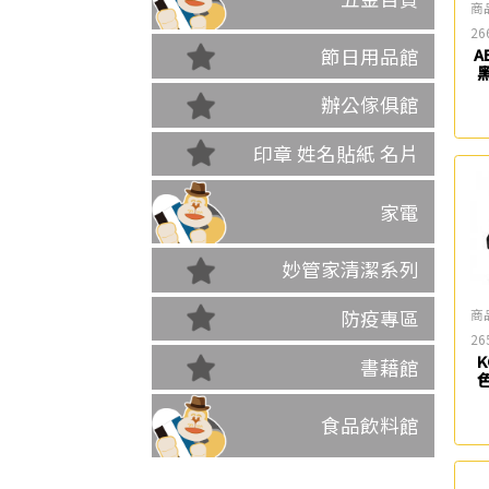
商
26
節日用品館
A
辦公傢俱館
印章 姓名貼紙 名片
家電
妙管家清潔系列
商
防疫專區
26
K
書藉館
食品飲料館