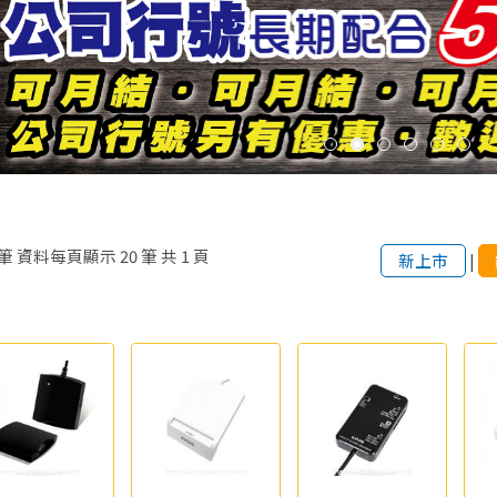
筆
資料每頁顯示
20
筆
共
1
頁
新上市
|