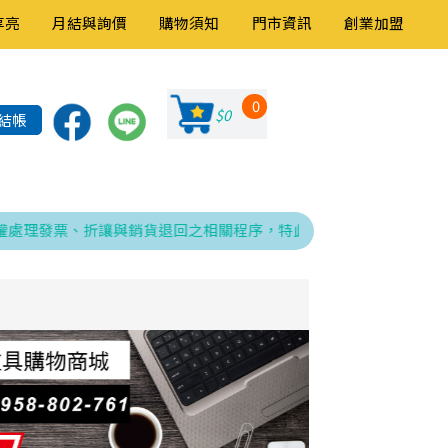
享亮
月結與詢價
購物須知
門市資訊
創業加盟
0
$0
結帳
發票、折讓與銷貨退回之相關程序，特此告知！