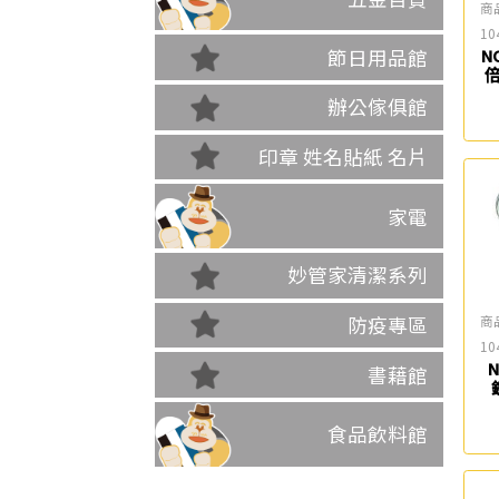
商
10
節日用品館
NO
辦公傢俱館
印章 姓名貼紙 名片
家電
妙管家清潔系列
商
防疫專區
10
N
書藉館
食品飲料館