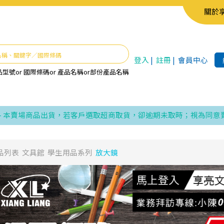
關於
登入
|
註冊
|
會員中心
品型號
or
國際條碼
or
產品名稱
or
部份產品名稱
賣場商品出貨，若客戶選取超商取貨，卻逾期未取時；視為同意賣方全
品列表
文具館
學生用品系列
放大鏡