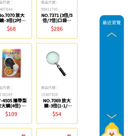
品代號 :
商品代號 :
407844
98811705
No.7070 放大
NO.7371 (3倍/5
鏡-3倍(2吋)
倍/7倍)口袋型
最近瀏覽
Life
照明放大鏡 Life
$68
$286
品代號 :
商品代號 :
738169
10407820
T-4505 攜帶型
NO.7069 放大
大鏡(4倍) 雷
鏡-3倍(1-1/2
鳥
吋) Life
$109
$54