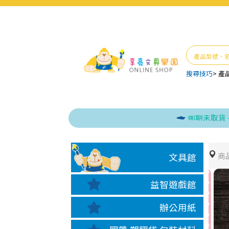
搜尋技巧
>
產
逾期未取貨 - 本
商
文具館
益智遊戲館
辦公用紙