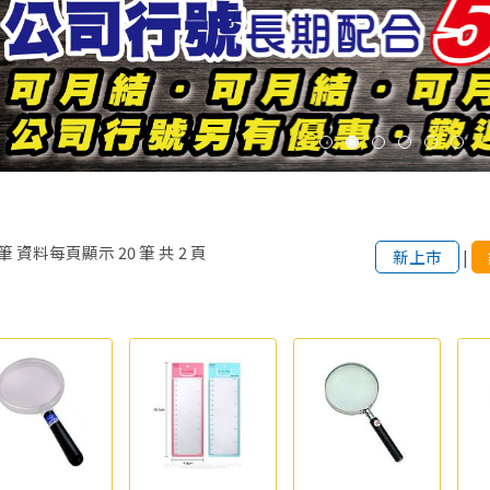
筆
資料每頁顯示
20
筆
共
2
頁
新上市
|