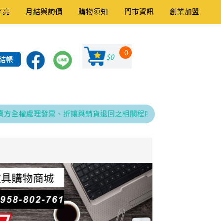
享亮
月結與詢價
購物須知
門市資訊
創業加盟
0
$0
結帳
權處理發票、折讓與銷貨退回之相關程序，特此告知！