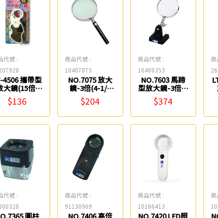
品代號 :
商品代號 :
商品代號 :
商
207928
10407875
10408353
26
T-4506 攜帶型
NO.7075 放大
NO.7603 馬蹄
L
放大鏡(15倍)
鏡-3倍(4-1/2
型放大鏡-3倍(3
雷鳥
吋) Life
吋) Life
$136
$204
$374
品代號 :
商品代號 :
商品代號 :
商
800328
91130969
10166413
10
O.7365 圓柱
NO.7406 高倍
NO.7420 LED照
N