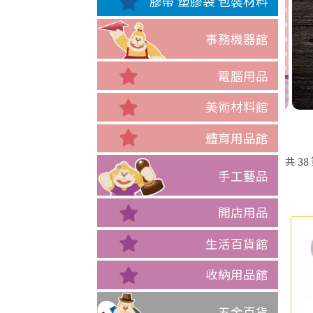
膠帶 塑膠袋 包裝材料
事務機器館
電腦用品
美術材料館
體育用品館
共
38
手工藝品
開店用品
生活百貨館
收納用品館
五金百貨