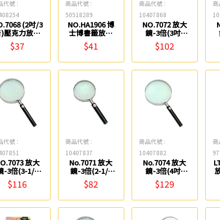
品代號 :
商品代號 :
商品代號 :
商
408254
50518289
10407868
10
.7068 (2吋/3
NO.HA1906 博
NO.7072 放大
倍)壓克力放大
士博書籤放大
鏡-3倍(3吋)
鏡 Life
鏡 W.I.P
Life
$37
$41
$102
品代號 :
商品代號 :
商品代號 :
商
407851
10407837
10407882
97
O.7073 放大
No.7071 放大
No.7074 放大
L
鏡-3倍(3-1/2
鏡-3倍(2-1/2
鏡-3倍(4吋)
放
吋) Life
吋) Life
Life
$116
$82
$129