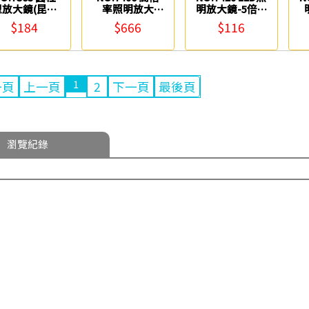
型放大鏡(昆蟲
率照明放大
明放大鏡-5倍(2
放大鏡)-8倍
鏡-10倍 Life
吋) Life
(
$184
$666
$116
Life
1
一頁
上一頁
2
下一頁
最後頁
瀏覽紀錄