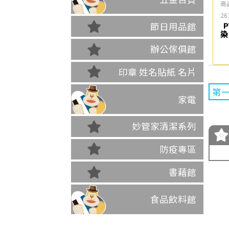
商
26
節日用品館
P
染
辦公傢俱館
印章 姓名貼紙 名片
第
家電
妙管家清潔系列
防疫專區
書藉館
食品飲料館