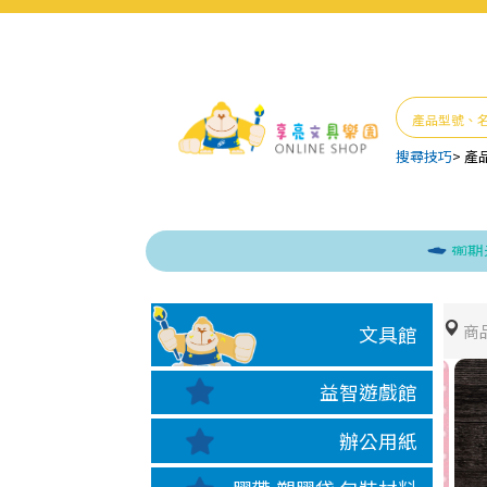
搜尋技巧
>
產
逾期未取貨
商
文具館
益智遊戲館
辦公用紙