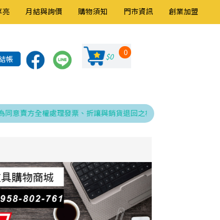
享亮
月結與詢價
購物須知
門市資訊
創業加盟
0
$0
結帳
意賣方全權處理發票、折讓與銷貨退回之相關程序，特此告知！