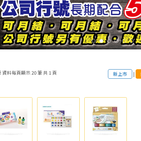
筆
資料每頁顯示
20
筆
共
1
頁
新上市
|