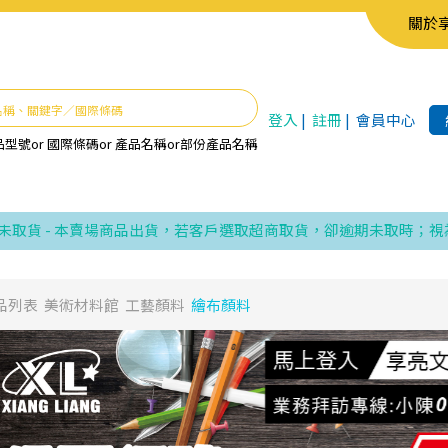
關於
登入
|
註冊
|
會員中心
品型號
or
國際條碼
or
產品名稱
or
部份產品名稱
 - 本賣場商品出貨，若客戶選取超商取貨，卻逾期未取時；視為同
品列表
美術材料館
工藝顏料
繪布顏料