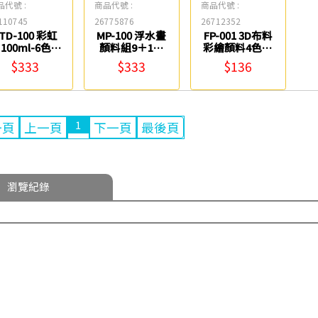
品代號 :
商品代號 :
商品代號 :
110745
26775876
26712352
TD-100 彩虹
MP-100 浮水畫
FP-001 3D布料
 100ml-6色入
顏料組9＋1色
彩繪顏料4色組
雄獅
(組) 雄獅
雄獅
$333
$333
$136
1
一頁
上一頁
下一頁
最後頁
瀏覽紀錄