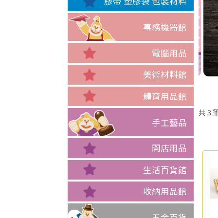
膠帶 塑膠袋 包裝材料
事務機器館
電腦用品
美術材料館
體育用品館
共
3
手工藝品
開店用品
生活百貨館
收納用品館
五金百貨