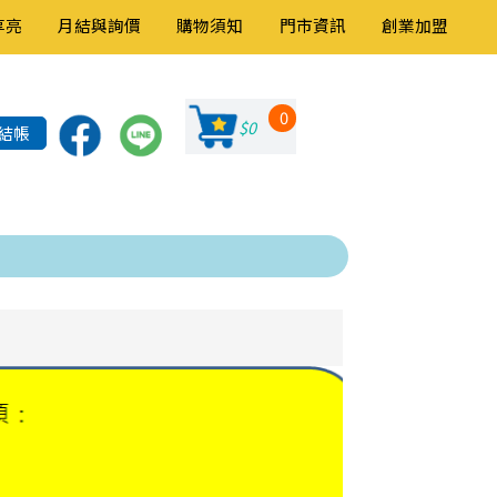
享亮
月結與詢價
購物須知
門市資訊
創業加盟
0
$0
結帳