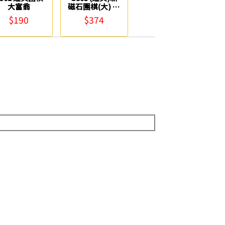
大富翁
磁石圍棋(大) 大
富翁
$190
$374