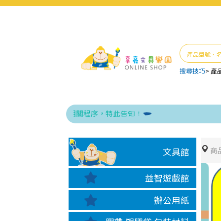
搜尋技巧
>
產
讓與銷貨退回之相關程序，特此告知！
商
文具館
益智遊戲館
辦公用紙