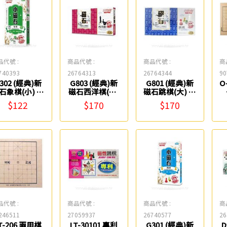
品代號 :
商品代號 :
商品代號 :
商
740393
26764313
26764344
90
302 (經典)新
G803 (經典)新
G801 (經典)新
O
石象棋(小) 大
磁石西洋棋(大)
磁石跳棋(大) 大
富翁
大富翁
富翁
$122
$170
$170
品代號 :
商品代號 :
商品代號 :
商
246511
27059937
26740577
26
T-206 兩用棋
LT-30101 專利
G301 (經典)新
D