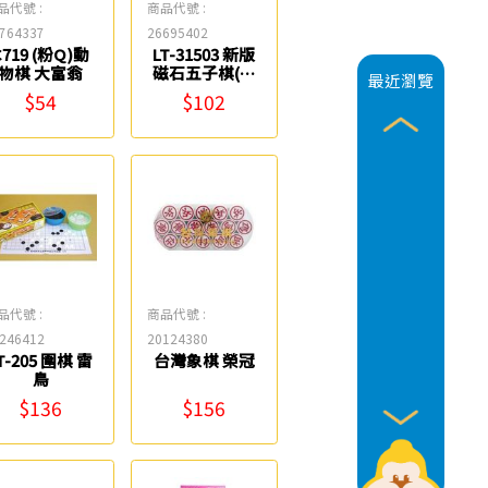
品代號 :
商品代號 :
764337
26695402
C719 (粉Q)動
LT-31503 新版
物棋 大富翁
磁石五子棋(攜
最近瀏覽
帶型) 雷鳥
$54
$102
品代號 :
商品代號 :
246412
20124380
T-205 圍棋 雷
台灣象棋 榮冠
鳥
$136
$156