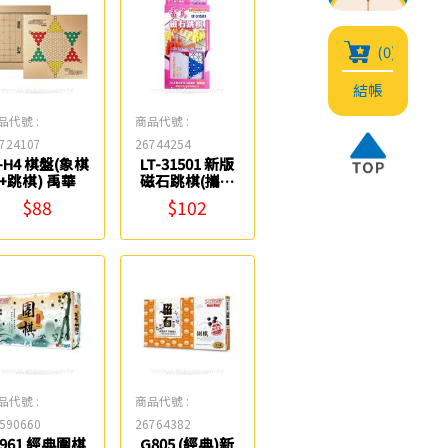
(0)
結帳
品代號 :
商品代號 :
724107
26744254
-H4 棋盤(象棋
LT-31501 新版
+跳棋) 禹華
磁石跳棋(攜帶
型) 雷鳥
$88
$102
品代號 :
商品代號 :
590660
26764382
961 經典圍棋
G805 (經典)新