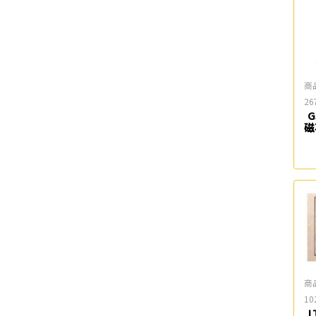
商
26
G
磁
商
10
L