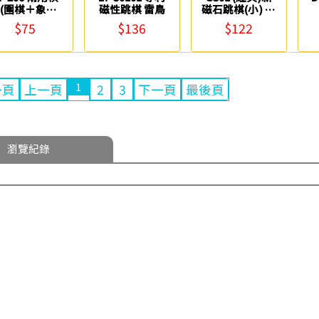
(圍棋＋象棋)
磁性跳棋 雷鳥
磁石跳棋(小) 大
雷鳥
富翁
$75
$136
$122
1
一頁
上一頁
2
3
下一頁
最後頁
瀏覽紀錄