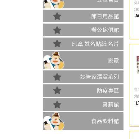
商
10
節日用品館
A
辦公傢俱館
印章 姓名貼紙 名片
家電
妙管家清潔系列
商
防疫專區
25
L
書藉館
食品飲料館