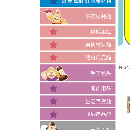
膠帶 塑膠袋 包裝材料
事務機器館
電腦用品
美術材料館
體育用品館
共
57
手工藝品
開店用品
生活百貨館
收納用品館
五金百貨