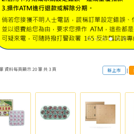
筆
資料每頁顯示
20
筆
共
3
頁
新上市
|