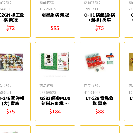
品代號 :
商品代號 :
商品代號 :
商
244968
10726075
19917115
26
02GN 棋王象
明星象棋 榮冠
O-H1 棋盤(象棋
棋 榮冠
+圍棋) 禹華
$72
$85
$75
品代號 :
商品代號 :
商品代號 :
商
580051
27369623
41101667
10
T-245 西洋棋
G882 經典PLUS
LT-239 雷鳥象
L
(大) 雷鳥
新磁石象棋 大
棋 雷鳥
富翁
$75
$184
$88