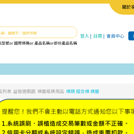
關於
登入
|
註冊
|
會員中心
品型號
or
國際條碼
or
產品名稱
or
部份產品名稱
品列表
益智遊戲館
棋藝紙牌用品
棋類 組合棋 棋盤