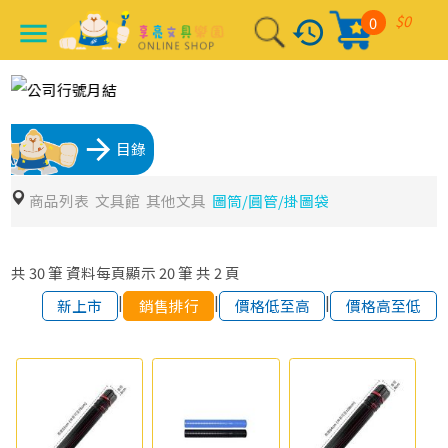
$0
0
history
menu
arrow_forward
目錄
商品列表
文具館
其他文具
圖筒/圓管/掛圖袋
共
30
筆
資料每頁顯示
20
筆
共
2
頁
|
|
|
新上市
銷售排行
價格低至高
價格高至低