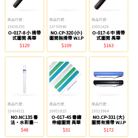
商品代號 :
商品代號 :
商品代號 :
25836295
10750940
10052426
O-017-8 小 揹帶
NO.CP-320 (小)
O-017-6 中 揹帶
式圖筒 禹華
圖筒無揹帶 W.I.P
式圖筒 禹華
$129
$109
$163
商品代號 :
商品代號 :
商品代號 :
10434321
10051825
10523964
NO.NC135 書
O-017-45 書繪
NO.CP-331 (大)
法‧水彩畫筒
伸縮圖筒 禹華
圖筒有揹帶 W.I.P
W.I.P
$48
$31
$172