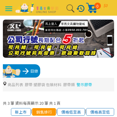
$0
0
history
menu
arrow_forward
目錄
商品列表
膠帶 塑膠袋 包裝材料
膠帶類
警示膠帶
共
3
筆
資料每頁顯示
20
筆
共
1
頁
|
|
|
新上市
銷售排行
價格低至高
價格高至低