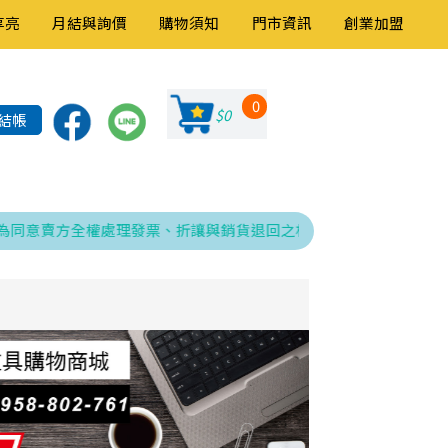
享亮
月結與詢價
購物須知
門市資訊
創業加盟
0
$0
結帳
意賣方全權處理發票、折讓與銷貨退回之相關程序，特此告知！