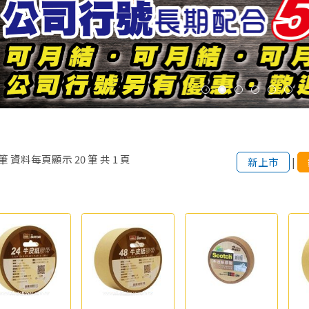
筆
資料每頁顯示
20
筆
共
1
頁
新上市
|