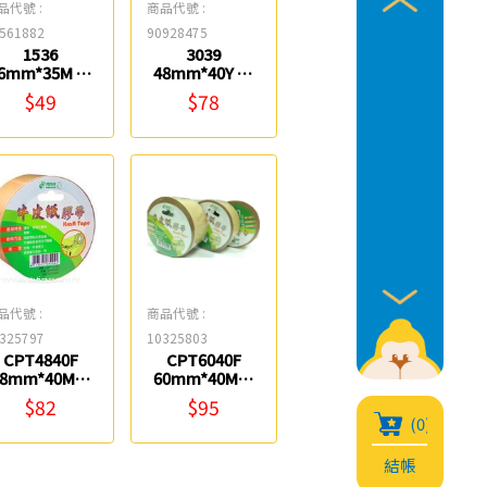
品代號 :
商品代號 :
561882
90928475
1536
3039
6mm*35M 牛
48mm*40Y 牛
皮紙膠帶 鎰法
皮紙膠帶 3M
$49
$78
EASYFAR
品代號 :
商品代號 :
325797
10325803
CPT4840F
CPT6040F
48mm*40M牛
60mm*40M牛
皮紙膠帶 北極
皮紙膠帶 北極
$82
$95
熊
熊
(0)
結帳