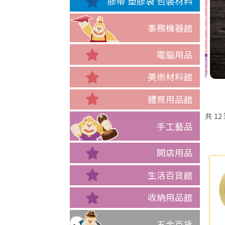
膠帶 塑膠袋 包裝材料
事務機器館
電腦用品
美術材料館
體育用品館
共
12
手工藝品
開店用品
生活百貨館
收納用品館
五金百貨