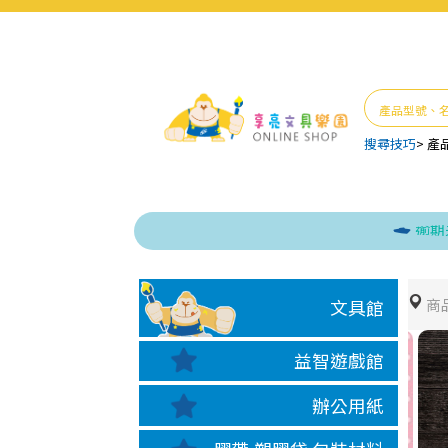
搜尋技巧
>
產
逾期未取貨 
商
文具館
益智遊戲館
辦公用紙