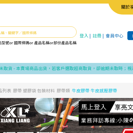
關於
登入
|
註冊
|
會員中心
品型號
or
國際條碼
or
產品名稱
or
部份產品名稱
- 本賣場商品出貨，若客戶選取超商取貨，卻逾期未取時；視為同
品列表
膠帶 塑膠袋 包裝材料
膠帶類
牛皮膠帶 牛皮感壓膠帶