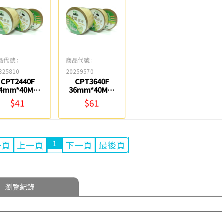
品代號 :
商品代號 :
325810
20259570
CPT2440F
CPT3640F
4mm*40M牛
36mm*40M牛
皮紙膠帶 北極
皮紙膠帶 北極
$41
$61
熊
熊
1
一頁
上一頁
下一頁
最後頁
瀏覽紀錄