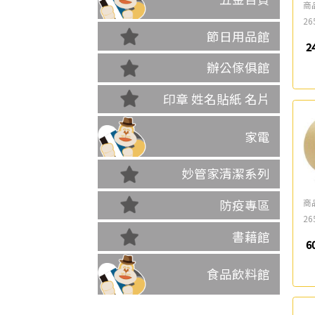
商
26
節日用品館
2
辦公傢俱館
印章 姓名貼紙 名片
家電
妙管家清潔系列
商
防疫專區
26
書藉館
6
食品飲料館