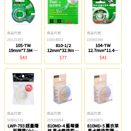
商品代號 :
商品代號 :
商品代號 :
20121501
10054802
10560266
105-TW
810-1/2
104-TW
19mm*7.5M 隱
12mm*32.9m 隱
12.7mm*11.4M
形膠帶附輕便膠
形膠帶(盒裝) 3M
隱形膠帶附輕便
$43
$77
$41
台 3M
膠台 3M
商品代號 :
商品代號 :
商品代號 :
50601721
25920864
25920871
LWP-793 超量隱
810MD-4 藍莓優
810MD-5 薰衣草
形膠帶(小)
格 馬卡龍造型膠
馬卡龍造型膠台