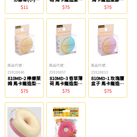
LIWEY
台 3M
3M
$11
$75
$75
商品代號 :
商品代號 :
商品代號 :
25920840
25920857
25920833
810MD-2 檸檬萊
810MD-3 香草薄
810MD-1 玫瑰覆
姆 馬卡龍造型膠
荷 馬卡龍造型膠
盆子 馬卡龍造型
台 3M
台 3M
膠台 3M
$75
$75
$75