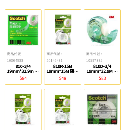
商品代號 :
商品代號 :
商品代號 :
10804988
20146481
10597385
810-3/4
810R-15M
810D-3/4
19mm*32.9m 隱
19mm*15M 隱形
19mm*32.9M 隱
形膠帶(盒裝) 3M
膠帶補充包 3M
形膠帶附輕便膠
$84
$48
$83
台 3M