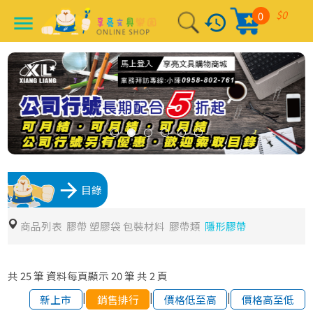
$0
0
history
menu
arrow_forward
目錄
商品列表
膠帶 塑膠袋 包裝材料
膠帶類
隱形膠帶
共
25
筆
資料每頁顯示
20
筆
共
2
頁
|
|
|
新上市
銷售排行
價格低至高
價格高至低