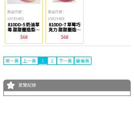
商品代號 :
商品代號 :
10785485
19819488
810DD-5 奶油草
810DD-7 草莓巧
苺 甜甜圈造型膠
克力 甜甜圈造型
台 3M
膠台 3M
$68
$68
1
第一頁
上一頁
2
下一頁
最後頁
瀏覽紀錄