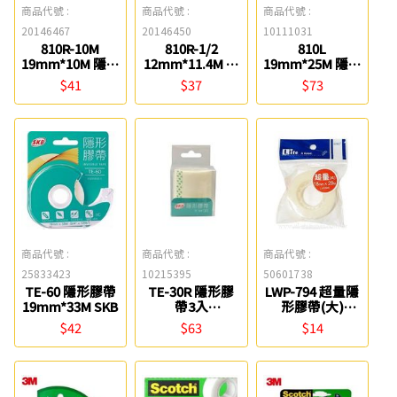
商品代號 :
商品代號 :
商品代號 :
20146467
20146450
10111031
810R-10M
810R-1/2
810L
19mm*10M 隱形
12mm*11.4M 隱
19mm*25M 隱形
膠帶補充包 3M
形膠帶補充包
膠帶(透明盒) 3M
$41
$37
$73
3M
商品代號 :
商品代號 :
商品代號 :
25833423
10215395
50601738
TE-60 隱形膠帶
TE-30R 隱形膠
LWP-794 超量隱
19mm*33M SKB
帶3入
形膠帶(大)
(19mmx25M)
LIWEY
$42
$63
$14
SKB