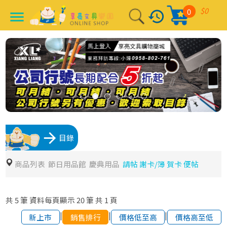
$0
0
history
menu
arrow_forward
目錄
商品列表
節日用品館
慶典用品
請帖 謝卡/簿 賀卡 便帖
共
5
筆
資料每頁顯示
20
筆
共
1
頁
|
|
|
新上市
銷售排行
價格低至高
價格高至低