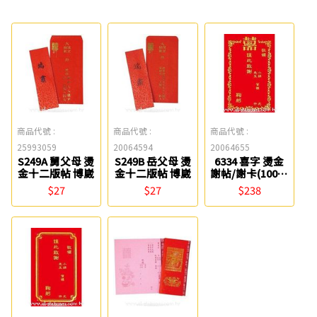
商品代號 :
商品代號 :
商品代號 :
25993059
20064594
20064655
S249A 舅父母 燙
S249B 岳父母 燙
6334 喜字 燙金
金十二版帖 博崴
金十二版帖 博崴
謝帖/謝卡(100張
入) 博崴
$27
$27
$238