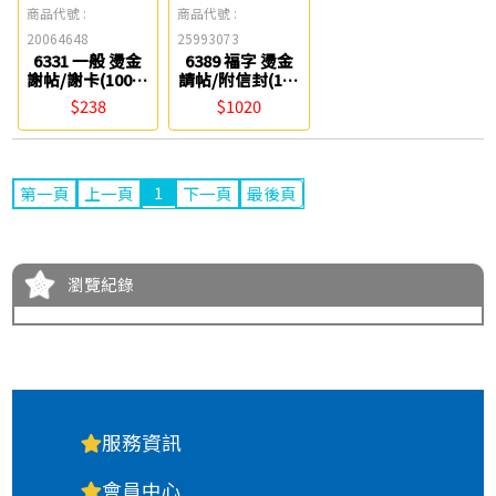
商品代號 :
商品代號 :
20064648
25993073
6331 一般 燙金
6389 福字 燙金
謝帖/謝卡(100張
請帖/附信封(100
入) 博崴
張入) 博崴
$238
$1020
1
第一頁
上一頁
下一頁
最後頁
瀏覽紀錄
服務資訊
會員中心