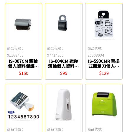
商品代號 :
商品代號 :
商品代號 :
91163769
97714255
26903934
IS-007CM 滾輪
IS-004CM 迷你
IS-590CMR 替換
個人資料保護章
滾輪個人資料保
式開箱刀個人資
專用墨水卡匣
護章專用墨水卡
料保護章卡匣
$150
$95
$129
(37-874) PLUS
匣(38-275 )
(40-892)
PLUS
商品代號 :
商品代號 :
商品代號 :