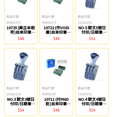
商品代號 :
商品代號 :
商品代號 :
98806393
98806379
10281055
10725 (與正本相
10722 (作VOID
NO.5 歐文5號日
符)自來印章
廢)自來印章
付印/日期章
MBS
MBS
COX
$48
$48
$51
商品代號 :
商品代號 :
商品代號 :
10281024
98806287
10281031
NO.3 歐文3號日
10711 (付PAID
NO.4 歐文4號日
付印/日期章
訖)自來印章
付印/日期章
COX
MBS
COX
$54
$48
$54