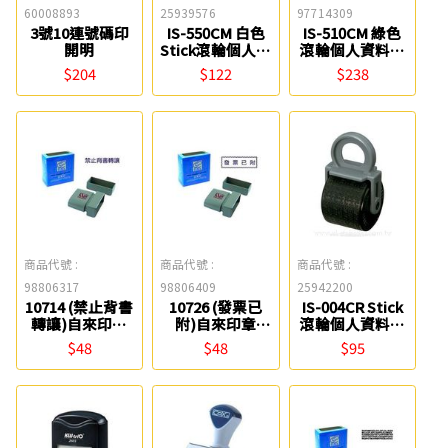
60008893
25939576
97714309
3號10連號碼印
IS-550CM 白色
IS-510CM 綠色
開明
Stick滾輪個人資
滾輪個人資料保
料保護章(39-
護章-大(38-280)
$204
$122
$238
151) PLUS
PLUS
商品代號 :
商品代號 :
商品代號 :
98806317
98806409
25942200
10714 (禁止背書
10726 (發票已
IS-004CR Stick
轉讓)自來印章
附)自來印章
滾輪個人資料保
MBS
MBS
護章墨水卡匣
$48
$48
$95
(39-188) PLUS