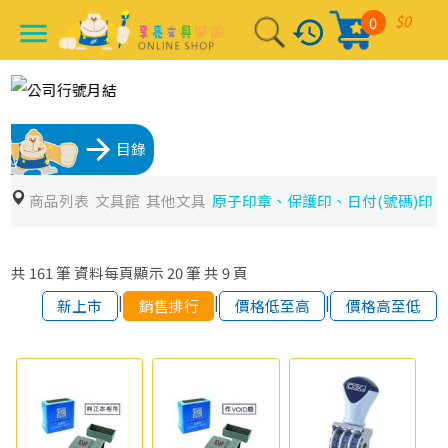
$0
0
history
menu
arrow_forward
目錄
商品列表
文具館
其他文具
原子印章、保護印、日付(號碼)印
共
161
筆
資料每頁顯示
20
筆
共
9
頁
|
|
|
新上市
銷售排行
價格低至高
價格高至低