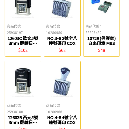
商品代號 :
商品代號 :
商品代號 :
25938197
10280980
98806430
12603C 歐文5號
NO.3-8 3號字八
10729 (保護章)
3mm 翻轉日期
連號碼印 COX
自來印章 MBS
印章 KW-triO
$102
$68
$48
商品代號 :
商品代號 :
25938180
10280966
12603B 西元5號
NO.4-8 4號字八
3mm 翻轉日期
連號碼印 COX
印章 KW-triO