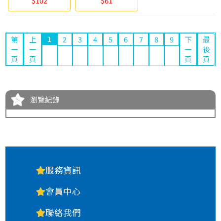
$102
$61
1
第
上
2
3
4
5
6
7
8
9
下
最
一
一
一
後
頁
頁
頁
頁
瀏覽紀錄
服務資訊
會員中心
聯絡我們