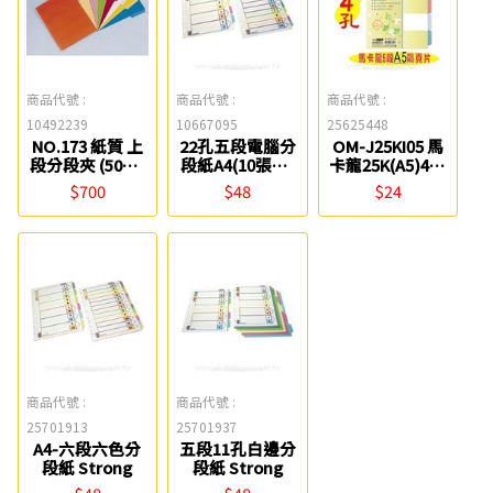
商品代號 :
商品代號 :
商品代號 :
10492239
10667095
25625448
NO.173 紙質 上
22孔五段電腦分
OM-J25KI05 馬
段分段夾 (50個/
段紙A4(10張入)
卡龍25K(A5)4孔
包) 同春
自強
5段PP分類片 檔
$700
$48
$24
案家
商品代號 :
商品代號 :
25701913
25701937
A4-六段六色分
五段11孔白邊分
段紙 Strong
段紙 Strong