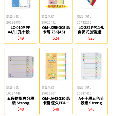
商品代號 :
商品代號 :
商品代號 :
26183985
25625431
10782262
LC-010P PP
OM-J25KG05 馬
LC-382 PP11孔
A4/11孔十段索
卡龍 25K(A5)20
自黏式加強邊條
引分段卡/隔頁片
孔5段PP分類片
(10入) 連勤牌
$49
$24
$25
連勤牌
檔案家
商品代號 :
商品代號 :
商品代號 :
10287446
25612967
10287460
五段拱型夾分段
OM-JA43G10 馬
A4-十段五色分
紙 Strong
卡龍 恆久PPA4-
段紙 Strong
10段30孔隔頁片
$48
$48
$48
檔案家