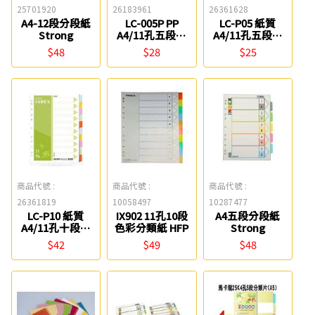
25701920
26183961
26361628
A4-12段分段紙
LC-005P PP
LC-P05 紙質
Strong
A4/11孔五段索
A4/11孔五段索
引分段卡/隔頁片
引分段卡/隔頁片
$48
$28
$25
連勤牌
連勤牌
商品代號 :
商品代號 :
商品代號 :
26361819
10058497
10287477
LC-P10 紙質
IX902 11孔10段
A4五段分段紙
A4/11孔十段索
色彩分類紙 HFP
Strong
引分段卡/隔頁片
$42
$49
$48
連勤牌