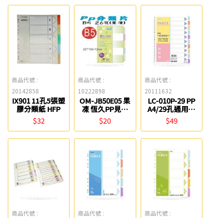
商品代號 :
商品代號 :
商品代號 :
20142858
10222898
20111632
IX901 11孔5張塑
OM-JB50E05 果
LC-010P-29 PP
膠分類紙 HFP
凍 恆久PP見出
A4/29孔通用型
B5/26孔5段分類
十段索引分段卡/
$32
$20
$49
片 檔案家
隔頁片 連勤牌
商品代號 :
商品代號 :
商品代號 :