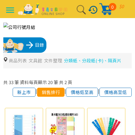
$0
0
history
menu
arrow_forward
目錄
商品列表
文具館
文件整理
分類紙、分段紙(卡)、隔頁片
共
33
筆
資料每頁顯示
20
筆
共
2
頁
|
|
|
新上市
銷售排行
價格低至高
價格高至低