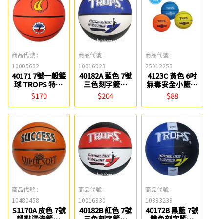
商品代號 :
商品代號 :
商品代號 :
10005682
10016923
25912258
40171 7號一般籃
40182A 藍色 7號
4123C 黃色 6吋
球 TROPS 特波
三色刻字籃球
無毒安全小籃球
士
TROPS 特波士
TROPS 特波士
$170
$204
$88
商品代號 :
商品代號 :
商品代號 :
10480458
10016930
10393239
S1170A 皮色 7號
40182B 紅色 7號
40172B 黑藍 7號
超黏深溝籃球
三色刻字籃球
雙色刻字籃球