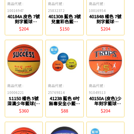
商品代號 :
商品代號 :
商品代號 :
10016947
25832372
10016954
40184A 皮色 7號
40130B 藍色 3號
40184B 橘色 7號
刻字籃球
兒童彩色籃球
刻字籃球
TROPS 特波士
TROPS 特波士
TROPS 特波士
$204
$150
$204
商品代號 :
商品代號 :
商品代號 :
10006221
25769814
91049513
S1150 橘色 5號
4123B 藍色 6吋
40150A (皮色)少
深溝少年籃球(國
無毒安全小籃球
年刻字籃球
小專用) Success
TROPS 特波士
Success成功
$360
$88
$204
成功