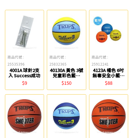
商品代號 :
商品代號 :
商品代號 :
25535396
25832365
25912241
4001A 球針2支
40130A 黃色 3號
4123A 橘色 6吋
入 Success成功
兒童彩色籃球
無毒安全小籃球
TROPS 特波士
TROPS 特波士
$9
$150
$88