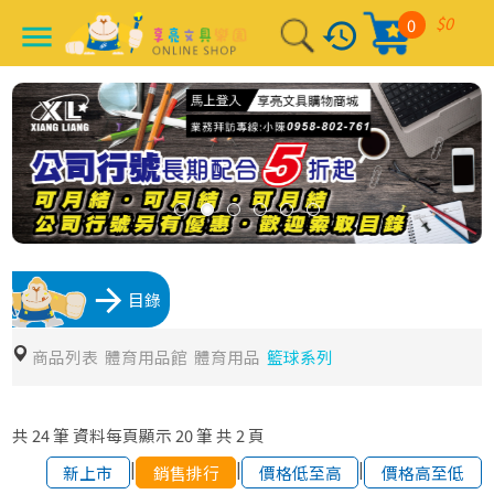
$0
0
history
menu
arrow_forward
目錄
商品列表
體育用品館
體育用品
籃球系列
共
24
筆
資料每頁顯示
20
筆
共
2
頁
|
|
|
新上市
銷售排行
價格低至高
價格高至低