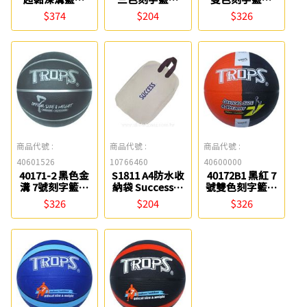
Success成功
TROPS 特波士
TROPS 特波士
$374
$204
$326
商品代號 :
商品代號 :
商品代號 :
40601526
10766460
40600000
40171-2 黑色金
S1811 A4防水收
40172B1 黑紅 7
溝 7號刻字籃球
納袋 Success成
號雙色刻字籃球
TROPS 特波士
功
TROPS 特波士
$326
$204
$326