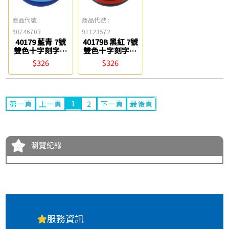
商品代號 :
商品代號 :
90746703
91123572
40179 藍青 7號
40179B 黑紅 7號
雙色十字刻字籃
雙色十字刻字籃
球 TROPS 特波
球 TROPS 特波
$326
$326
士
40179B 黑紅 7號
雙色十字刻字籃
球 TROPS 特波
士
1
第一頁
上一頁
2
下一頁
最後頁
瀏覽紀錄
服務資訊