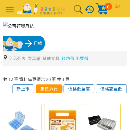
$0
0
history
menu
arrow_forward
目錄
商品列表
文具館
其他文具
錢幣盤 小費盤
共
12
筆
資料每頁顯示
20
筆
共
1
頁
|
|
|
新上市
銷售排行
價格低至高
價格高至低