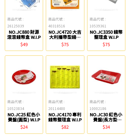
商品代號 :
商品代號 :
商品代號 :
26125039
40318516
10539361
NO.JC880 財源
NO.JC4720 大吉
NO.JC3350 錢幣
滾滾錢幣盒 W.I.P
大利攜帶型錢盤
整理盒 W.I.P
W.I.P
$49
$75
$75
商品代號 :
商品代號 :
商品代號 :
10523834
20114480
10002186
NO.JC25 紅色小
NO.JC4170 專利
NO.JC30 紅色小
費盤(圓型) W.I.P
錢幣整理盒 W.I.P
費盤(長方型)
W.I.P
$24
$82
$34