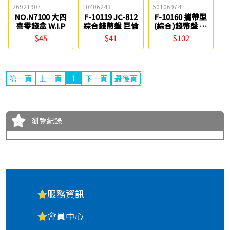
26921907
10406243
50106974
NO.N7100 大四
F-10119 JC-812
F-10160 攜帶型
喜零錢盒 W.I.P
綜合錢幣盤 巨倫
(綜合)錢幣盤 巨
倫
$45
$41
$102
1
第一頁
上一頁
下一頁
最後頁
瀏覽紀錄
服務資訊
會員中心