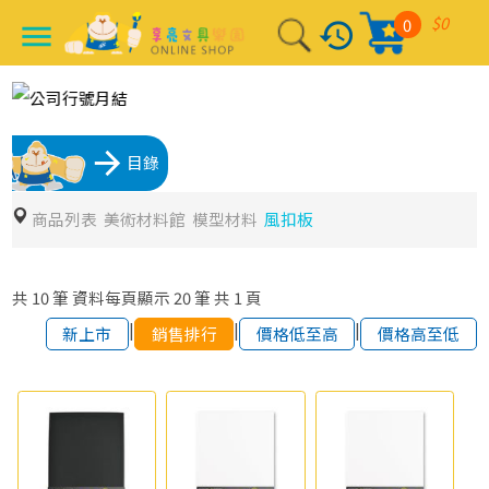
$0
0
history
menu
arrow_forward
目錄
商品列表
美術材料館
模型材料
風扣板
共
10
筆
資料每頁顯示
20
筆
共
1
頁
|
|
|
新上市
銷售排行
價格低至高
價格高至低