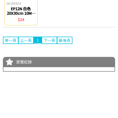
26396804
EP12N 白色
20X30cm 10MM
風扣板 紙博館
$24
1
第一頁
上一頁
下一頁
最後頁
瀏覽紀錄