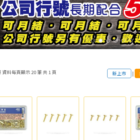
筆
資料每頁顯示
20
筆
共
1
頁
新上市
|