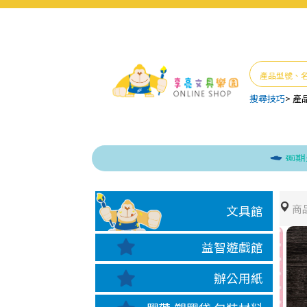
搜尋技巧
>
產
逾期未取貨
商
文具館
益智遊戲館
辦公用紙