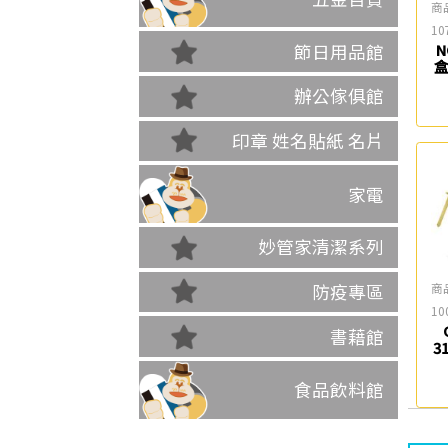
商
10
節日用品館
N
腳
辦公傢俱館
印章 姓名貼紙 名片
家電
妙管家清潔系列
商
防疫專區
10
書藉館
3
(
食品飲料館