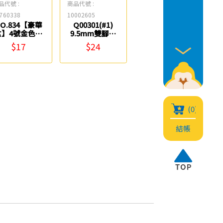
品代號 :
商品代號 :
760338
10002605
NO.834【豪華
Q00301(#1)
盒】4號金色雙
9.5mm雙腳釘
釘(25mm/50
(100入) ABEL
$17
$24
入) ABEL
(0)
結帳