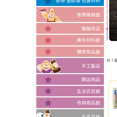
膠帶 塑膠袋 包裝材料
事務機器館
電腦用品
美術材料館
體育用品館
共
7
手工藝品
開店用品
生活百貨館
收納用品館
五金百貨