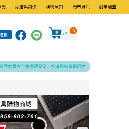
享亮
月結與詢價
購物須知
門市資訊
創業加盟
0
$0
結帳
意賣方全權處理發票、折讓與銷貨退回之相關程序，特此告知！