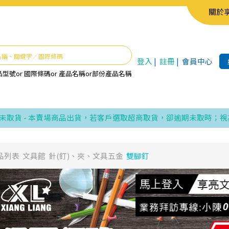
關於
登入
|
註冊
|
會員中心
品型號
or
國際條碼
or
產品名稱
or
部份產品名稱
 - 本賣場商品出貨，若客戶選取超商取貨，卻逾期未取時；視為同
品列表
文具館
針(釘)、夾、文具五金
雙腳釘