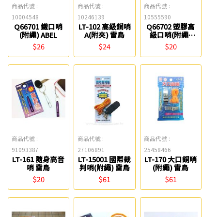
商品代號 :
商品代號 :
商品代號 :
10004548
10246139
10555590
Q66701 鐵口哨
LT-102 高級銅哨
Q66702 塑膠高
(附繩) ABEL
A(附夾) 雷鳥
級口哨(附繩)
ABEL
$26
$24
$20
商品代號 :
商品代號 :
商品代號 :
91093387
27106891
25458466
LT-161 隨身高音
LT-15001 國際裁
LT-170 大口銅哨
哨 雷鳥
判哨(附繩) 雷鳥
(附繩) 雷鳥
$20
$61
$61