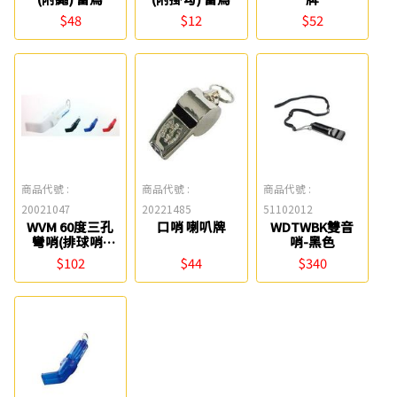
$48
$12
$52
商品代號 :
商品代號 :
商品代號 :
20021047
20221485
51102012
WVM 60度三孔
口哨 喇叭牌
WDTWBK雙音
彎哨(排球哨)
哨-黑色
molten
$102
$44
$340