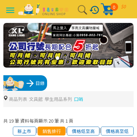
$0
0
history
menu
arrow_forward
目錄
商品列表
文具館
學生用品系列
口哨
共
19
筆
資料每頁顯示
20
筆
共
1
頁
|
|
|
新上市
銷售排行
價格低至高
價格高至低