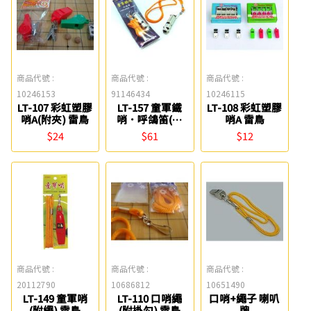
商品代號 :
商品代號 :
商品代號 :
10246153
91146434
10246115
LT-107 彩虹塑膠
LT-157 童軍鐵
LT-108 彩虹塑膠
哨A(附夾) 雷鳥
哨．呼鴿笛(附
哨A 雷鳥
繩) 雷鳥
$24
$61
$12
商品代號 :
商品代號 :
商品代號 :
20112790
10686812
10651490
LT-149 童軍哨
LT-110 口哨繩
口哨+繩子 喇叭
(附繩) 雷鳥
(附掛勾) 雷鳥
牌