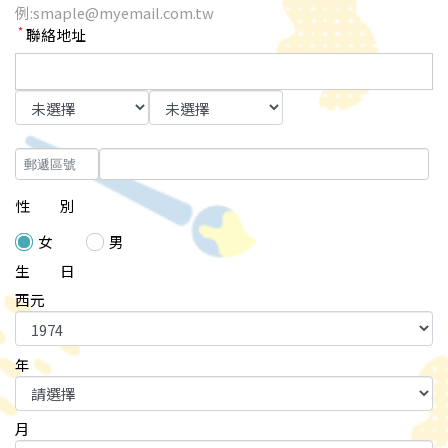
例:smaple@myemail.com.tw
*
聯絡地址
性 別
女
男
生 日
西元
年
月