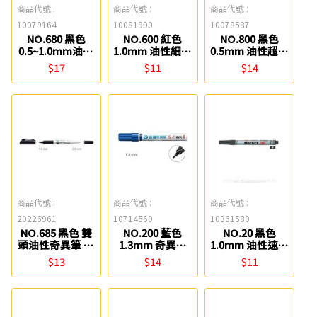
商品代號 :
商品代號 :
商品代號 :
10079164
10081990
10078587
NO.680 黑色
NO.600 紅色
NO.800 黑色
0.5~1.0mm油性
1.0mm 油性細字
0.5mm 油性超細
雙頭奇異筆 雄獅
奇異筆 雄獅
奇異筆 雄獅
$17
$11
$14
商品代號 :
商品代號 :
商品代號 :
20226961
10714560
10361580
NO.685 黑色 雙
NO.200 藍色
NO.20 黑色
頭油性奇異筆 雄
1.3mm 奇異筆
1.0mm 油性速乾
獅
雄獅
筆 英士
$13
$14
$11