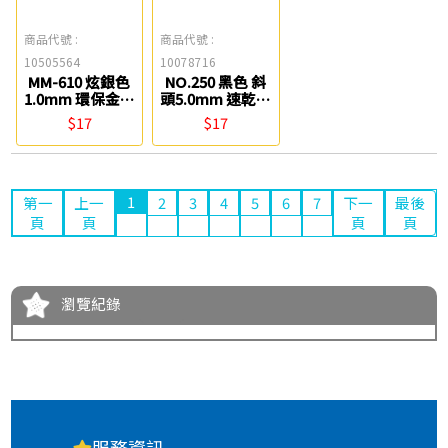
商品代號 :
商品代號 :
10505564
10078716
MM-610 炫銀色
NO.250 黑色 斜
1.0mm 環保金屬
頭5.0mm 速乾奇
奇異筆 雄獅
異嘜克筆 雄獅
$17
$17
1
第一
上一
2
3
4
5
6
7
下一
最後
頁
頁
頁
頁
瀏覽紀錄
服務資訊