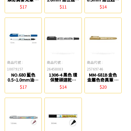
獅
筆 英士
奇異筆 雄獅
$17
$11
$14
商品代號 :
商品代號 :
商品代號 :
10079157
26458083
25769746
NO.680 藍色
1306-4 黑色 環
MM-681B 金色
0.5~1.0mm油性
保雙頭速乾筆
金屬色奇異筆 雄
雙頭奇異筆 雄獅
Success
獅
$17
$14
$20