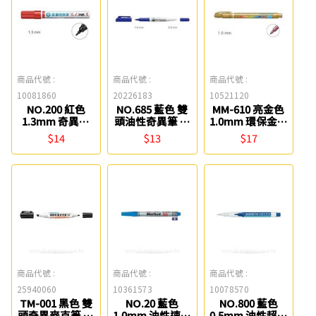
商品代號 :
商品代號 :
商品代號 :
10081860
20226183
10521120
NO.200 紅色
NO.685 藍色 雙
MM-610 亮金色
1.3mm 奇異筆
頭油性奇異筆 雄
1.0mm 環保金屬
雄獅
獅
奇異筆 雄獅
$14
$13
$17
商品代號 :
商品代號 :
商品代號 :
25940060
10361573
10078570
TM-001 黑色 雙
NO.20 藍色
NO.800 藍色
頭奇異麥克筆 雄
1.0mm 油性速乾
0.5mm 油性超細