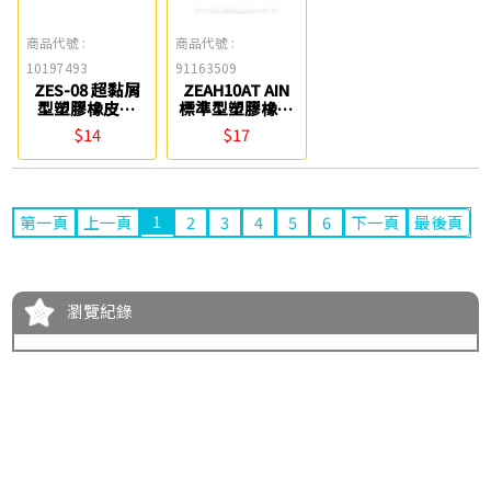
商品代號 :
商品代號 :
10197493
91163509
ZES-08 超黏屑
ZEAH10AT AIN
型塑膠橡皮擦
標準型塑膠橡皮
Pentel
擦 Pentel
$14
$17
1
第一頁
上一頁
2
3
4
5
6
下一頁
最後頁
瀏覽紀錄