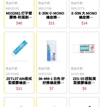
商品代號 :
商品代號 :
商品代號 :
60020192
98813766
98813773
MS52661 打字塑
E-30N 小 MONO
E-50N 大 MONO
膠擦-附尾刷
橡皮擦
橡皮擦
STAEDTLER 施
TOMBOW
TOMBOW
$40
$11
$14
德樓
商品代號 :
商品代號 :
商品代號 :
10735442
25971705
10197486
ZETL07 AIN易拭
36-469-1 白色 好
ZES-05 超黏屑
型塑膠橡皮擦
好擦橡皮擦
型塑膠橡皮擦
Pentel
PLUS
Pentel
$11
$7
$9