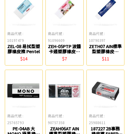
商品代號 :
商品代號 :
商品代號 :
10197479
91096609
10790397
ZEL-08 易拭型塑
ZEH-05PTP 波醬
ZETH07 AIN標準
膠橡皮擦 Pentel
卡通塑膠橡皮擦
型塑膠橡皮擦
Pentel
Pentel
$14
$7
$11
商品代號 :
商品代號 :
商品代號 :
25765793
90757358
25988611
PE-04AB 大
ZEAH06AT AIN
187227 2B事務
MONO 極黑橡皮
標準型塑膠橡皮
橡皮擦 FABER-