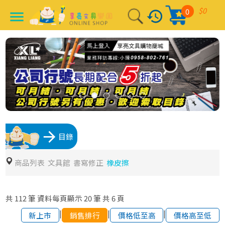
$0
0
history
menu
arrow_forward
目錄
商品列表
文具館
書寫修正
橡皮擦
共
112
筆
資料每頁顯示
20
筆
共
6
頁
|
|
|
新上市
銷售排行
價格低至高
價格高至低