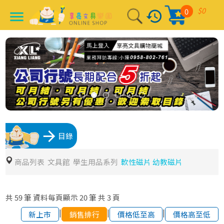
$0
0
history
menu
arrow_forward
目錄
商品列表
文具館
學生用品系列
軟性磁片 幼教磁片
共
59
筆
資料每頁顯示
20
筆
共
3
頁
|
|
|
新上市
銷售排行
價格低至高
價格高至低