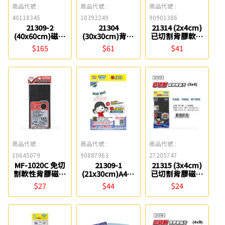
商品代號 :
商品代號 :
商品代號 :
40118345
10392249
90901386
21309-2
21304
21314 (2x4cm)
(40x60cm)磁性
(30x30cm)背膠
已切割背膠軟性
桌墊軟白板
軟性磁片
磁片 Success
$165
$61
$41
Success
Success
商品代號 :
商品代號 :
商品代號 :
10645079
90887963
27205747
MF-1020C 免切
21309-1
21315 (3x4cm)
割軟性背膠磁片
(21x30cm)A4軟
已切割背膠磁膠
(2x3cm) COX
性磁白板
片 Success成功
$27
$44
$24
Success