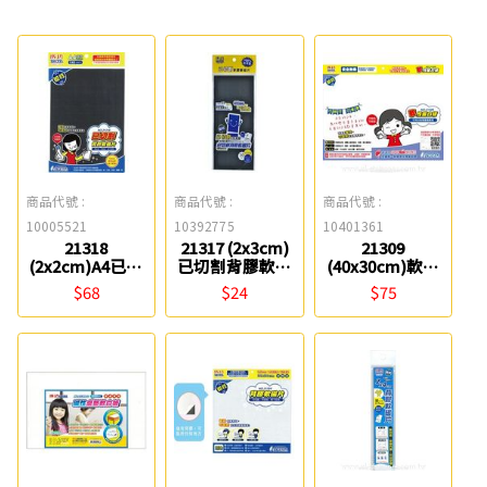
商品代號 :
商品代號 :
商品代號 :
10005521
10392775
10401361
21318
21317 (2x3cm)
21309
(2x2cm)A4已切
已切割背膠軟性
(40x30cm)軟性
割背膠軟性磁片
磁片 Success
磁白板 Success
$68
$24
$75
Success