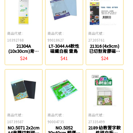
商品代號 :
商品代號 :
商品代號 :
10392768
99018627
27205761
21304A
LT-3044 A4軟性
21316 (4x9cm)
(10x30cm)背膠
磁鐵白板 雷鳥
已切割背膠磁膠
軟性磁片
片 Success成功
$24
$41
$24
Success
商品代號 :
商品代號 :
商品代號 :
10739587
90004735
27335499
NO.5071 2x2cm
NO.5052
2189 幼教習字軟
A4背膠切割磁片
30x40cm 輕便式
性磁白板