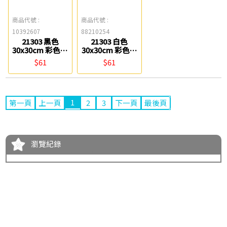
商品代號 :
商品代號 :
10392607
88210254
21303 黑色
21303 白色
30x30cm 彩色軟
30x30cm 彩色軟
性磁鐵膠片
性磁鐵膠片
$61
$61
Success
Success
1
第一頁
上一頁
2
3
下一頁
最後頁
瀏覽紀錄