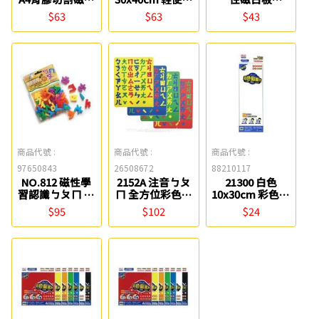
旻新
軟性磁片白板 旻
Success成功
$63
$63
$43
新
商品代號 :
商品代號 :
商品代號 :
97650843
26508672
88210117
NO.812 磁性學
2152A 注音ㄅㄆ
21300 白色
習認識ㄅㄆㄇ 雷
ㄇ 全方位彩色幼
10x30cm 彩色軟
鳥
教磁鐵板
性磁鐵膠片
$95
$102
$24
Success
Success