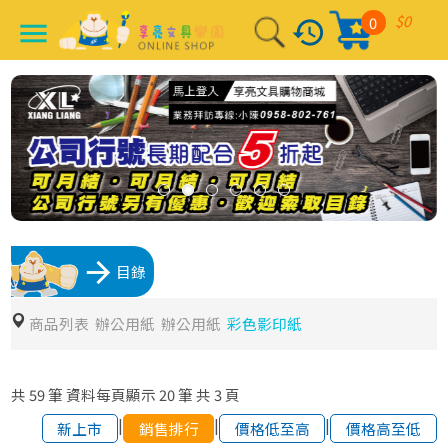
$0
0
history
menu
arrow_forward
目錄
商品列表
辦公用紙
辦公用紙
彩色影印紙
共
59
筆
資料每頁顯示
20
筆
共
3
頁
|
|
|
新上市
銷售排行
價格低至高
價格高至低