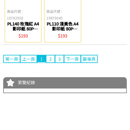
商品代號 :
商品代號 :
10782958
19870045
PL140 玫瑰紅 A4
PL110 淺黃色 A4
影印紙 80P
影印紙 80P
PAPERLINE
PAPERLINE
$193
$193
1
第一頁
上一頁
2
3
下一頁
最後頁
瀏覽紀錄