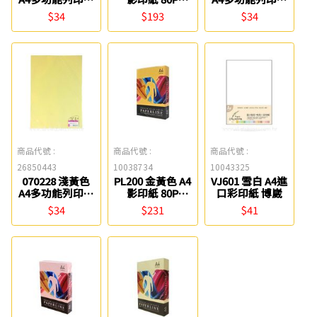
(50入) 聯合紙品
PAPERLINE
(50入) 聯合紙品
$34
$193
$34
商品代號 :
商品代號 :
商品代號 :
26850443
10038734
10043325
070228 淺黃色
PL200 金黃色 A4
VJ601 雪白 A4進
A4多功能列印紙
影印紙 80P
口彩印紙 博崴
(50入) 聯合紙品
PAPERLINE
$34
$231
$41