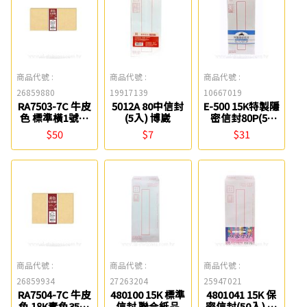
商品代號 :
商品代號 :
商品代號 :
26859880
19917139
10667019
RA7503-7C 牛皮
5012A 80中信封
E-500 15K特製隱
色 標準橫1號素
(5入) 博崴
密信封80P(50
色35入信封組 四
入) 豆點紙品
$50
$7
$31
季紙品
商品代號 :
商品代號 :
商品代號 :
26859934
27263204
25947021
RA7504-7C 牛皮
480100 15K 標準
4801041 15K 保
色 18K素色35入
信封 聯合紙品
密信封(50入) 聯