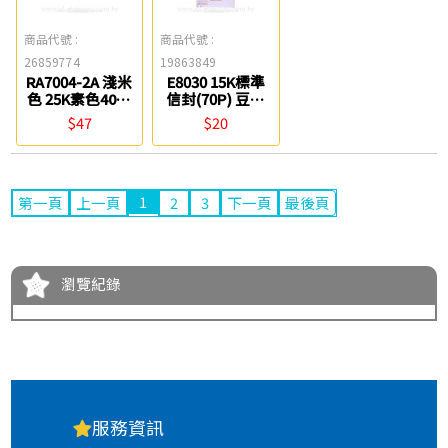
商品代號 :
商品代號 :
26859774
19863849
RA7004-2A 淺米
E8030 15K標準
色 25K素色40入
信封(70P) 豆點
信封組 四季紙品
紙品
$47
$20
1
第一頁
上一頁
2
3
下一頁
最後頁
瀏覽紀錄
服務資訊