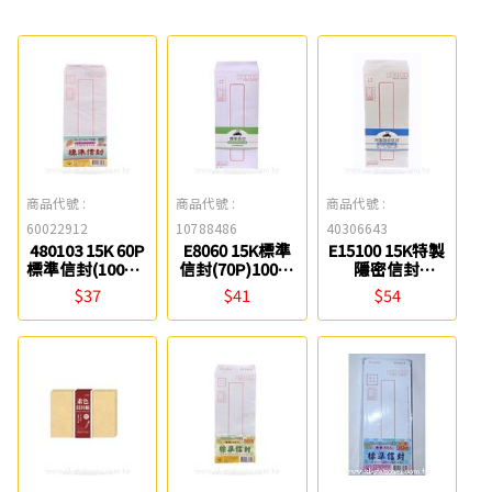
商品代號 :
商品代號 :
商品代號 :
60022912
10788486
40306643
480103 15K 60P
E8060 15K標準
E15100 15K特製
標準信封(100入)
信封(70P)100入
隱密信封
聯合紙品
0051
(80P)100入 豆點
$37
$41
$54
紙品