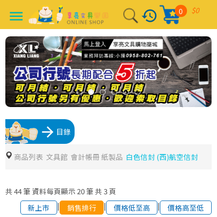
$0
0
history
menu
arrow_forward
目錄
商品列表
文具館
會計帳冊 紙製品
白色信封 (西)航空信封
共
44
筆
資料每頁顯示
20
筆
共
3
頁
|
|
|
新上市
銷售排行
價格低至高
價格高至低