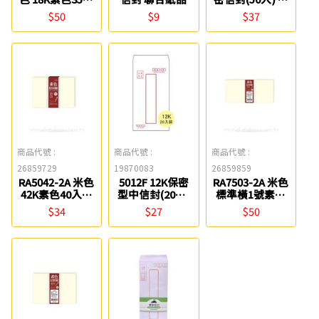
信封組 四季紙品
合紙品
$50
$9
$37
商品代號 :
商品代號 :
商品代號 :
26859729
19870083
26859859
RA5042-2A 米色
5012F 12K保密
RA7503-2A 米色
42K素色40入信
型中信封(20入)
標準橫1號素色
封組 四季紙品
博崴
40入信封組 四季
$34
$27
$50
紙品