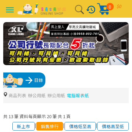
$0
0
history
menu
arrow_forward
目錄
商品列表
辦公用紙
辦公用紙
電腦報表紙
共
13
筆
資料每頁顯示
20
筆
共
1
頁
|
|
|
新上市
銷售排行
價格低至高
價格高至低