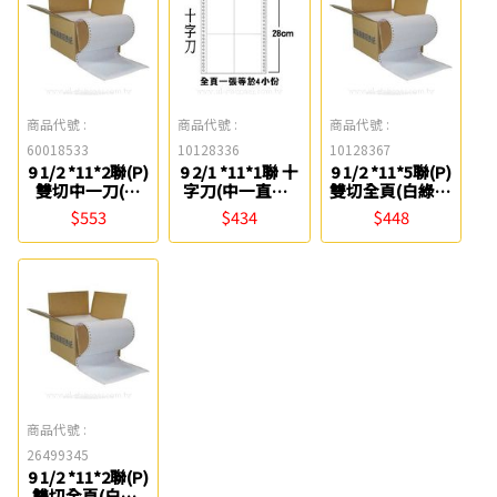
商品代號 :
商品代號 :
商品代號 :
60018533
10128336
10128367
9 1/2 *11*2聯(P)
9 2/1 *11*1聯 十
9 1/2 *11*5聯(P)
雙切中一刀(白
字刀(中一直一)
雙切全頁(白綠藍
黃)電腦報表紙
電腦報表紙
紅黃) 電腦報表
$553
$434
$448
紙
商品代號 :
26499345
9 1/2 *11*2聯(P)
雙切全頁(白黃)